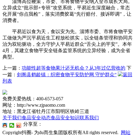
淄博高位鞭策，市委、市将食物平安纳入全市成长大局。
立异成立“批示部+专班”攻坚系统，平易近生深度融合，常态
化开展“你点我检”，落实消费胶葛“先行赔付、接诉即调”，让
消费者。
平易近以食为天，食以安为先。淄博市委、市将食物平安
工做做为严沉平易近生工程放松抓实，以全链条管理和协同共
治为双轮驱动，全力守护人平易近群众“舌尖上的平安”。本年
4月，其建立食物平安全链条监管系统的立异经验，成为全省
典型。
上一篇：
功能性超等食物果汁还无机会？从3年过亿营收的
下
一篇：
剑阁县鹤龄镇：织密食物平安防护网 守护群众“
返回
列表
免费关爱热线：400-6573-057
网址：http://www.zjpaomo.com
地址：黑龙江省牡丹江市阳明区铁岭三道
关于我们
食品安全动态
食品安全知识
联系我们
分享至：
Copyright抖圈- 为du而生集团版权所有All rights reserved.
网站