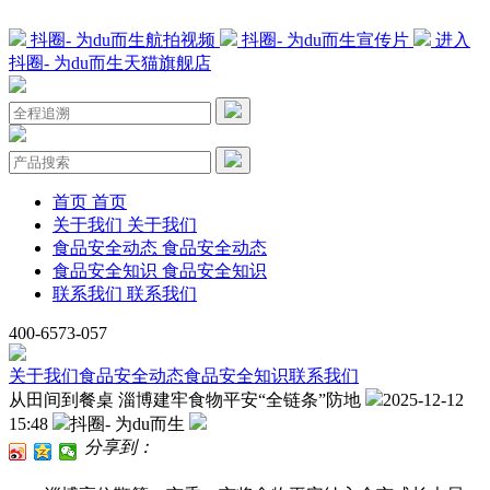
抖圈- 为du而生航拍视频
抖圈- 为du而生宣传片
进入
抖圈- 为du而生天猫旗舰店
首页
首页
关于我们
关于我们
食品安全动态
食品安全动态
食品安全知识
食品安全知识
联系我们
联系我们
400-6573-057
关于我们
食品安全动态
食品安全知识
联系我们
从田间到餐桌 淄博建牢食物平安“全链条”防地
2025-12-12
15:48
抖圈- 为du而生
分享到：