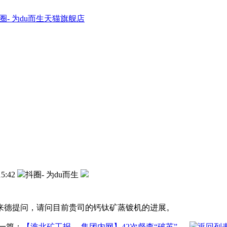
圈- 为du而生天猫旗舰店
15:42
抖圈- 为du而生
奥来德提问，请问目前贵司的钙钛矿蒸镀机的进展。
一篇：
【淮北矿工报、 集团内网】42次督查“破茧” —
返回列