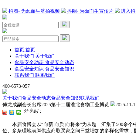
抖圈- 为du而生航拍视频
抖圈- 为du而生宣传片
进入抖
首页
首页
关于我们
关于我们
食品安全动态
食品安全动态
食品安全知识
食品安全知识
联系我们
联系我们
400-6573-057
关于我们
食品安全动态
食品安全知识
联系我们
傅龙成副会长出席2025第十二届淮北食物工业博览
2025-11-1
分享到：
本届食博会以“向新 向质 向将来”为从题，汇集了500余
位、多条理地满脚供应商取买家之间日益增加的多样化需求，