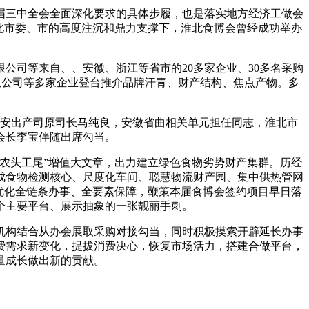
三中全会全面深化要求的具体步履，也是落实地方经济工做会
北市委、市的高度注沉和鼎力支撑下，淮北食博会曾经成功举办
司等来自、、安徽、浙江等省市的20多家企业、30多名采购
限公司等多家企业登台推介品牌汗青、财产结构、焦点产物。多
安出产司原司长马纯良，安徽省曲相关单元担任同志，淮北市
会长李宝伴随出席勾当。
农头工尾”增值大文章，出力建立绿色食物劣势财产集群。历经
成食物检测核心、尺度化车间、聪慧物流财产园、集中供热管网
优化全链条办事、全要素保障，鞭策本届食博会签约项目早日落
个主要平台、展示抽象的一张靓丽手刺。
构结合从办会展取采购对接勾当，同时积极摸索开辟延长办事
费需求新变化，提拔消费决心，恢复市场活力，搭建合做平台，
量成长做出新的贡献。