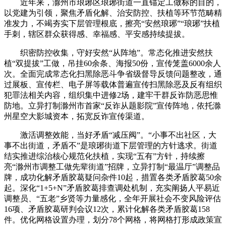
近年来，滁州市琅琊区琅琊街道一直锚定工做标的目的，
以党建为引领，聚焦矛盾化解、治安防控、扶植等环节范畴精
准发力，不竭夯实下层管理根底，擦亮“安然琅琊”“琅琊”扶植
手刺，辖区群众获得感、幸福感、平安感持续提拔。
织密防控收集，守好安然“从阵地”。常态化推进安然扶
植“双提拔”工做，吊挂60余条、海报50份，宣传笼盖6000余人
次。全面完成常态化扫黑除恶斗争省级督导反馈问题整改，通
过展板、宣传栏、电子屏等载体普遍宣传扫黑除恶及反有组织
犯罪法相关内容，组织集中进修2场，建牢干群反诈防恶思惟
防地。立异打制滁州市首家“反诈从题影院”宣传阵地，依托滁
州星空大影城资本，拓宽反诈宣传渠道。
激活调整效能，当好矛盾“减压阀”。“小事不出社区，大
事不出街道，矛盾不”是琅琊街道下层管理的方针逃求。街道
结实推进综治核心规范化扶植，实现“五有”方针，持续擦
亮“滁州市调整工做先辈街道”招牌，立异打制“最温厅”调整品
牌，成功化解矛盾胶葛疑问杂件10起，措置各类矛盾胶葛50余
起。深化“1+5+N”矛盾胶葛排查调处机制，充实阐扬人平易近
调整员、“五老”乡贤等力量感化，全年开展社会不变风险评估
16项、矛盾胶葛研判会议12次，累计化解各类矛盾胶葛158
件。优化网格设置办理，划分78个网格，将网格打形成政策宣