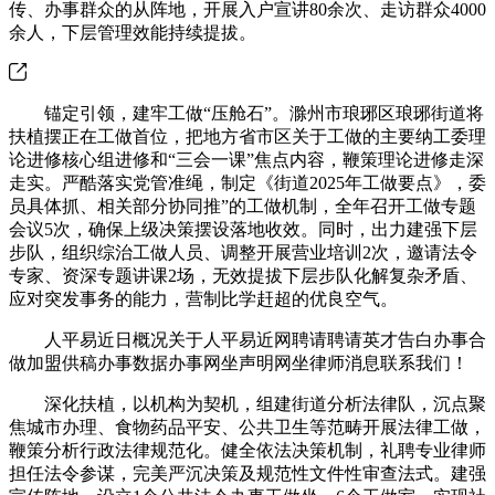
传、办事群众的从阵地，开展入户宣讲80余次、走访群众4000
余人，下层管理效能持续提拔。
锚定引领，建牢工做“压舱石”。滁州市琅琊区琅琊街道将
扶植摆正在工做首位，把地方省市区关于工做的主要纳工委理
论进修核心组进修和“三会一课”焦点内容，鞭策理论进修走深
走实。严酷落实党管准绳，制定《街道2025年工做要点》，委
员具体抓、相关部分协同推”的工做机制，全年召开工做专题
会议5次，确保上级决策摆设落地收效。同时，出力建强下层
步队，组织综治工做人员、调整开展营业培训2次，邀请法令
专家、资深专题讲课2场，无效提拔下层步队化解复杂矛盾、
应对突发事务的能力，营制比学赶超的优良空气。
人平易近日概况关于人平易近网聘请聘请英才告白办事合
做加盟供稿办事数据办事网坐声明网坐律师消息联系我们！
深化扶植，以机构为契机，组建街道分析法律队，沉点聚
焦城市办理、食物药品平安、公共卫生等范畴开展法律工做，
鞭策分析行政法律规范化。健全依法决策机制，礼聘专业律师
担任法令参谋，完美严沉决策及规范性文件性审查法式。建强