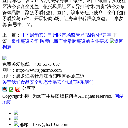
宣传阵地，设立1个公共法令办事工做坐、6个工做室，实现社
区法令参谋全笼盖；依托凤凰社区立异打制“和为贵”法令办事
管家品牌，聚焦矛盾化解、宣传、议事等焦点使命，全年化解
矛盾胶葛65件、开展协商6场、让办事中转群众身边。（李梦
蕊 薛思宇）？。
上一篇：
【下层动态】荆州区市场监管局“四强化”建牢
下一
篇：
泉州翻译公司 跨境电商产物案牍翻译的专业要求
返回
列表
免费关爱热线：400-6573-057
网址：http://www.zjpaomo.com
地址：黑龙江省牡丹江市阳明区铁岭三道
关于我们
食品安全动态
食品安全知识
联系我们
分享至：
Copyright抖圈- 为du而生集团版权所有All rights reserved.
网站
地图
邮箱：hxry@hx1952.com