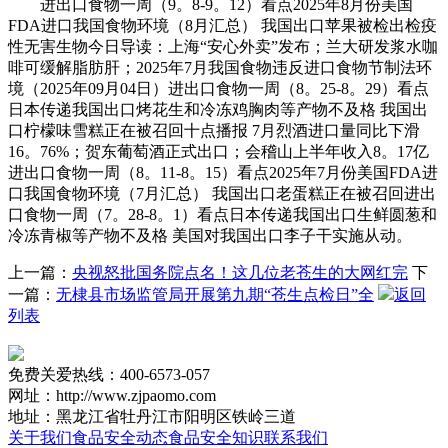
进出口食物一周（9。8-9。12）看点2025年8月份美国
FDA进口我国食物环境（8月汇总） 我国出口苹果被检出检疫
性无害生物今日导读：上海“安心外卖”发布；兰大研发浆水咖
啡可缓解脂肪肝；2025年7月我国食物违反进口食物节制法环
境（2025年09月04日）进出口食物一周（8。25-8。29）看点
日本传递我国出口烤花生和冷冻鸡胸肉等产物不及格 我国出
口柠檬味雪糕正在被召回十点播报 7月烈酒进口量同比下滑
16。76%；贺东葡萄酒正式出口；会稽山上半年收入8。17亿
进出口食物一周（8。11-8。15）看点2025年7月份美国FDA进
口我国食物环境（7月汇总） 我国出口老蛋糕正在被召回进出
口食物一周（7。28-8。1）看点日本传递我国出口生鲜圆葱和
冷冻青椒等产物不及格 美国对我国出口李子干实施从动。
上一篇：
央视怒批国务院点名！这几位老苍生的大网红完
下
一篇：
无棣县市场监管局开展第九期“苍生点检日”全
返回
列表
免费关爱热线：400-6573-057
网址：http://www.zjpaomo.com
地址：黑龙江省牡丹江市阳明区铁岭三道
关于我们
食品安全动态
食品安全知识
联系我们