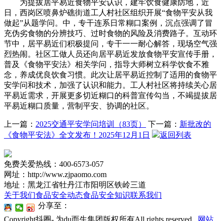
为提拔居平易近食物平安认识，建牢饮食健康防地，近
日，西岗区喷鼻炉礁街道工人村社区组织开展“食物平安从我
做起”从题学问。中，专干连系日常糊口案例，沉点强调了冒
充伪劣食物的分辨技巧、过时食物的风险及消费路子。互动环
节中，居平易近们积极提问，专干一一耐心解答，现场空气强
烈热闹。社区工做人员还向居平易近发放食物平安宣传手册，
普及《食物平安法》相关学问，指导大师树立科学饮食不雅
念，养成优良饮食习惯。此次让居平易近控制了适用的食物平
安学问和技术，加强了认识和能力。工人村社区将持续关心居
平易近需求，开展更多切近糊口的科普宣传勾当，不竭提拔居
平易近糊口质量，营制平安、协调的社区。
上一篇：
2025交通平安学问培训（83页）
下一篇：
新批改的
《食物平安法》全文发布！2025年12月1日
返回列表
免费关爱热线：400-6573-057
网址：http://www.zjpaomo.com
地址：黑龙江省牡丹江市阳明区铁岭三道
关于我们
食品安全动态
食品安全知识
联系我们
分享至：
Copyright抖圈- 为du而生集团版权所有All rights reserved.
网站