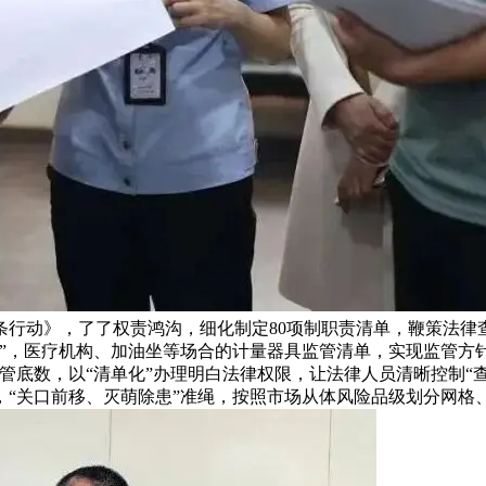
条行动》，了了权责鸿沟，细化制定80项制职责清单，鞭策法律
”，医疗机构、加油坐等场合的计量器具监管清单，实现监管方针
管底数，以“清单化”办理明白法律权限，让法律人员清晰控制“
，“关口前移、灭萌除患”准绳，按照市场从体风险品级划分网格