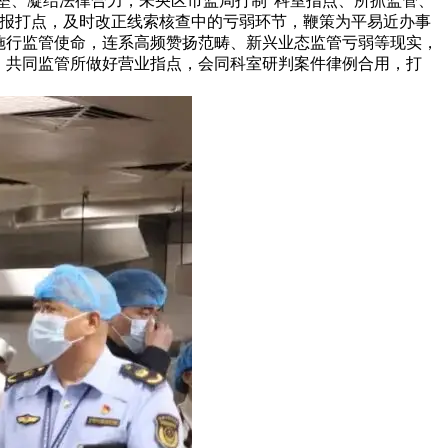
垒、凝结法律合力，未央区市监局打制“科室指点、所抓监管、
举报打点，及时改正线索核查中的亏弱环节，鞭策为平易近办事
施行监管使命，连系高频赞扬范畴、新兴业态监管亏弱等现实，
，共同监管所做好营业指点，会同科室研判案件律例合用，打