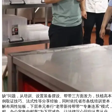
缺”问题，从培训、设置装备摆设、帮带三方面发力，扶植高本
例取证技巧、法式性等分享经验，同时依托省市条线培训资本
解布局性短板，下层单元奉行“老带新传帮带”“专兼连系”模
程、办公室集中邮寄”为下层减负，让法律沉心回归从责从业，