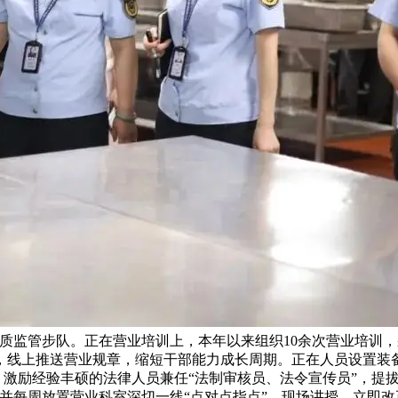
质监管步队。正在营业培训上，本年以来组织10余次营业培训，
，线上推送营业规章，缩短干部能力成长周期。正在人员设置装
式，激励经验丰硕的法律人员兼任“法制审核员、法令宣传员”，提
并每周放置营业科室深切一线“点对点指点”，现场讲授、立即改