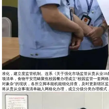
准化，建立度监管机制。连系《关于强化市场监管从责从业18
项清单，食物平安范畴聚焦校园餐办理成立“校园监管一套网格
对象杂”的现状，各所立脚本能机能细化排查，及时更新辖区监
将从责从业事项清单融入网格化办理，成立分级分类办理模式