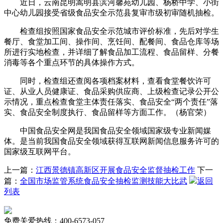
近日，云南昆明嵩明县滨河馨苑幼儿园、杨桥中学、小街
中心幼儿园接受省级食品安全示范县复审市级初审随机抽检。
检查组按照国家食品安全示范城市评价标准，先后对学生
餐厅、食堂加工间、操作间、烹饪间、配餐间、食品仓库等场
所进行实地检查，并详细了解食品加工流程、食品留样、分餐
消毒等各个重点环节的具体操作方式。
同时，检查组还查阅各项档案材料，查看食堂餐饮许可
证、从业人员健康证、食品采购供应商、上级检查记录公开公
示情况，重点检查食堂主体责任落实、食品安全“两个责任”落
实、食品安全制度执行、食品留样等方面工作。（杨官荣）
中国食品安全网是我国食品安全领域国家级专业新闻媒
体。是当前我国食品安全领域获得互联网新闻信息服务许可的
国家级互联网平台。
上一篇：
江西景德镇高新区开展食品安全监督抽检工作
下一
篇：
全国市场监管系统食品安全抽检监测技能大比武
返回
列表
免费关爱热线：400-6573-057