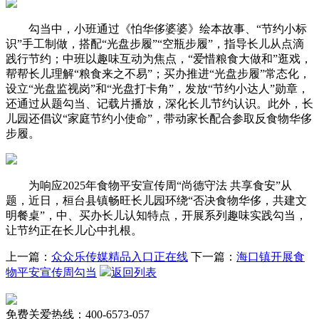
勾当中，小班通过《怕华侈婆婆》绘本故事、“节约小标
识”手工制做，搭配“光盘步履”“空瓶步履”，指导长儿从点滴
践行节约；中班以趣味互动为焦点，“爱惜粮食大做和”逛戏，
帮帮长儿理解“粮食来之不易”；买办推进“光盘步履”常态化，
设立“光盘监视岗”和“光盘打卡角”，发放“节约小达人”勋章，
还通过从题勾当、记载片播放，深化长儿节约认识。此外，长
儿园还倡议“家庭节约小使命”，带动家长配合参取反食物华侈
步履。
为响应2025年食物平安宣传周“尚德守法 共享食安”从
题，近日，桓台县镇畅旺长儿园环绕“否决食物华侈，共建文
明餐桌”，中、买办长儿认知特点，开展系列趣味实践勾当，
让节约正在长儿心中扎根。
上一篇：
众众乐传媒精品入口正在线
下一篇：
海口镇开展食
物平安宣传周勾当
返回列表
免费关爱热线：400-6573-057