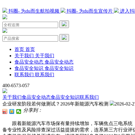
抖圈- 为du而生航拍视频
抖圈- 为du而生宣传片
进入抖
首页
首页
关于我们
关于我们
食品安全动态
食品安全动态
食品安全知识
食品安全知识
联系我们
联系我们
400-6573-057
关于我们
食品安全动态
食品安全知识
联系我们
企业研发阶段若何做测试？2026年新能源汽车检测
2026-02-2
分享到：
跟着新能源汽车市场保有量持续增加，车辆焦点三电系统（
备专业性及风险排查深过活益提拔的需求，连系第三方行业评估