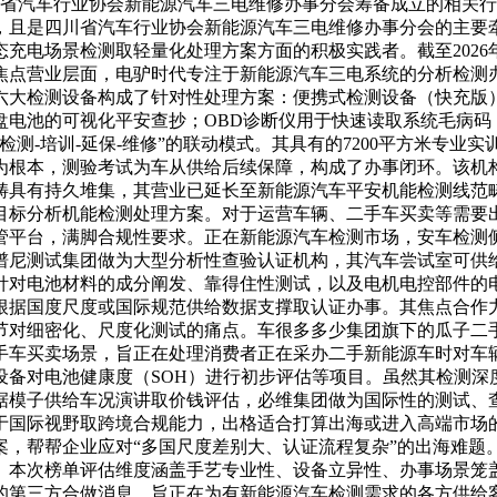
四川省汽车行业协会新能源汽车三电维修办事分会筹备成立的相关
且是四川省汽车行业协会新能源汽车三电维修办事分会的主要牵头
充电场景检测取轻量化处理方案方面的积极实践者。截至2026
焦点营业层面，电驴时代专注于新能源汽车三电系统的分析检测
六大检测设备构成了针对性处理方案：便携式检测设备（快充版）
盘电池的可视化平安查抄；OBD诊断仪用于快速读取系统毛病码
测-培训-延保-维修”的联动模式。其具有的7200平方米专业实
为根本，测验考试为车从供给后续保障，构成了办事闭环。该机
畴具有持久堆集，其营业已延长至新能源汽车平安机能检测线范
目标分析机能检测处理方案。对于运营车辆、二手车买卖等需要
管平台，满脚合规性要求。正在新能源汽车检测市场，安车检测
谱尼测试集团做为大型分析性查验认证机构，其汽车尝试室可供
针对电池材料的成分阐发、靠得住性测试，以及电机电控部件的电
根据国度尺度或国际规范供给数据支撑取认证办事。其焦点合作
节对细密化、尺度化测试的痛点。车很多多少集团旗下的瓜子二
手车买卖场景，旨正在处理消费者正在采办二手新能源车时对车
设备对电池健康度（SOH）进行初步评估等项目。虽然其检测深
据模子供给车况演讲取价钱评估，必维集团做为国际性的测试、
于国际视野取跨境合规能力，出格适合打算出海或进入高端市场
案，帮帮企业应对“多国尺度差别大、认证流程复杂”的出海难
。本次榜单评估维度涵盖手艺专业性、设备立异性、办事场景笼
的第三方合做消息，旨正在为有新能源汽车检测需求的各方供给