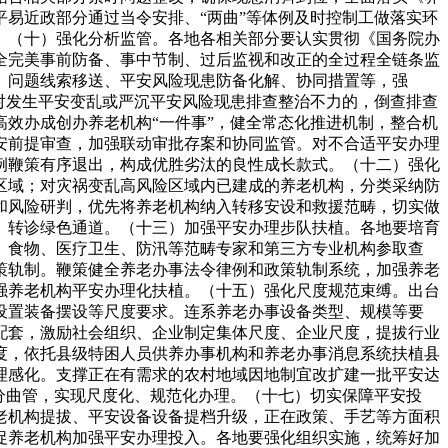
易近政部分通过当令安排、“两曲”等体例及时控制工做落实环
。（十）强化分析监管。各地各相关部分要认实贯彻《国务院办
健全完美事前防备、事中节制、过后监视和改正的全过程全链条监
、问题线索移送、平安风险现患防备化解、协同措置等，强
对发生平安变乱或严沉平安风险现患排查整治不力的，倒查排查
效办成创办养老机构“一件事”，健全常态化推进机制，整合机
安前提审查，加强联动审批存案和协同监管。对不合适平安办理
例鞭策有序退出，构成优胜劣汰的良性成长款式。（十二）强化
区域；对灾祸变乱高风险区域内已建成的养老机构，分类采纳防
和风险研判，优先将养老机构纳入转移安设和救援范畴，切实做
、转诊绿色通道。（十三）加强平安办理步队扶植。各地要培育
、食物、医疗卫生、防汛等范畴专家和第三方专业机构参取查
政策轨制。鞭策健全养老办事法令律例和政策轨制系统，加强养老
强养老机构平安办理化扶植。（十五）强化尺度规范束缚。出台
设置装备摆设等尺度要求。连系养老办事设备类型、规模等要
配套，激励社会组织、企业制定集体尺度、企业尺度，提拔行业
度，依托县级特困人员供养办事机构和养老办事消息系统扶植县
理感化。支撑正在有需求的农村地域因地制宜改扩建一批平安达
分曲管，实现尺度化、规范化办理。（十七）切实保障平安投
老机构提拔、平安设备设备提档升级，正在政策、手艺等方面积
促养老机构加强平安办理投入。各地要强化组织实施，统筹好加