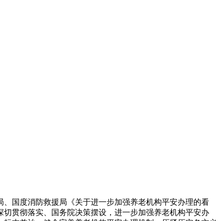
、国度消防救援局《关于进一步加强养老机构平安办理的看
深切贯彻落实、国务院决策摆设，进一步加强养老机构平安办