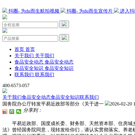
抖圈- 为du而生航拍视频
抖圈- 为du而生宣传片
进入抖
首页
首页
关于我们
关于我们
食品安全动态
食品安全动态
食品安全知识
食品安全知识
联系我们
联系我们
400-6573-057
关于我们
食品安全动态
食品安全知识
联系我们
国务院办公厅转发平易近政部等部分《关于进一
2026-02-20 
分享到：
平易近政部、国度成长委、财务部、天然资本部、住房城乡
法》曾经国务院同意，现转发给你们，请认实贯彻落实。养老