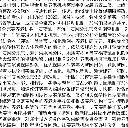
工做机制，按照职责开展养老机构突发事务应急措置工做。上级平
题整改宽松软的，按通过函告、传递、约谈等手段督促期限整改
长的看法》（国办发〔2020〕48号）要求，强化义务落实，
措置等工做。成立健全常态化协同联动机制，加强消息互通共享
。健全完美养老机构平安变乱、严沉平安风险现患义务倒查机制，
（十一）完美准入和退出机制。行业办理部分和分析监管部分要高
消防验收（存案）等环节，强化新创办养老机建立建、消防等平
妥帖转移安设入住老年人的前提下，依法依规通过关停并转等体
平安风险现患，避开洪水风险区、地质灾祸区等灾祸变乱高风险
等天然灾祸的监测预警，组织相关部分对养老机构进行现患排查
急措置沉点保障对象，优先保障入住老年人就医用药，通顺就医
展查抄执论和实操培训，提高化、规范化程度。邀请建建、消防
，提拔平安风险现患识别精准度。（十四）加速完美法令律例和
拔平安办理能力和程度。各地要聚焦平安凸起问题，因地制宜加
国度尺度。加速修订老年人照顾设备建建设想尺度，扶植、设备
根基规范等强制性国度尺度实施监视，做好相关保举性尺度支持
要统筹健全笼盖城乡的养老办事收集和提拔养老机构平安办理程
易近办养老机构等改扩建为区域养老办事核心，充实阐扬平安办
所实行“乡院县管”，鞭策乡镇（街道）敬老院由县级平易近政部
有资金渠道，对属于投入义务的事项供给需要资金支撑。鞭策养
老化破损、技防程度低等问题。压实养老机构平安办理义务，督