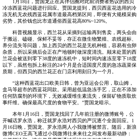
1月18日，贾国龙正在其伴侣圈对此前消费者热议的西贝
冷冻西蓝花问题进行回应。贾国龙提到，西贝西蓝花选用的冷
冻无机无农残西蓝花属市道最高档第区间，即便有大规模采购
劣势，其价钱也比市道通俗西蓝花高80%~120%。
科普视频显示，西兰花从采摘到运输再到售卖，两头会由
于搬运、磕碰、保鲜不妥等，存正在微生物繁殖、农残超标、
养分流失等问题，加上西贝的西兰花是无机种植，容易有虫卵
杂质，所以采摘后会正在产地顿时做深度清洗。颠末处置的西
兰花会被送到零下38度的速冻机中，短时间内速冻至零下18度
以下，虽然包拆上标注的24个月是合适国度尺度的急冻蔬菜保
质期，但西贝的西兰花正在门店利用刻日为一个月。
“这种西蓝花出口欧美日韩，曾为亚运会公用，取山姆，
盒马等超市的西蓝花同款。采用超低温急冻手艺，正在不添加
任何防腐剂的环境下，无效减缓维生素流失，保留矿物质取炊
事纤维。确保最高尺度的食物平安。”贾国龙暗示。
本年1月16日，贾国龙找回了几年前注册的微博账号，公
开喊话罗永浩，称迁就罗永浩对西贝的严沉逐个全面回应。1
月16日晚，贾国龙、罗永浩两人小我微博被禁言。随后，新浪
微博CEO王高飞通过小我微博往来来往之间发布最新动静：