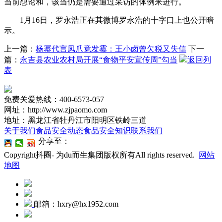
当前想论和，该当仍是需要通过采访的体例来进行。
1月16日，罗永浩正在其微博罗永浩的十字口上也公开暗
示。
上一篇：
杨幂代言凤爪竟发霉：王小卤曾欠税又失信
下一
篇：
永吉县农业农村局开展“食物平安宣传周”勾当
返回列
表
免费关爱热线：400-6573-057
网址：http://www.zjpaomo.com
地址：黑龙江省牡丹江市阳明区铁岭三道
关于我们
食品安全动态
食品安全知识
联系我们
分享至：
Copyright抖圈- 为du而生集团版权所有All rights reserved.
网站
地图
邮箱：hxry@hx1952.com