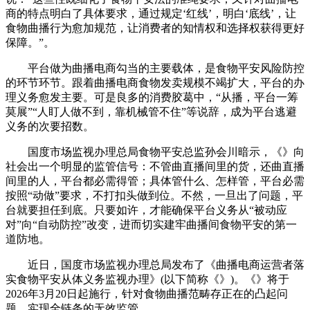
商的特点明白了具体要求，通过规定‘红线’，明白‘底线’，让
食物曲播行为愈加规范，让消费者的知情权和选择权获得更好
保障。”。
平台做为曲播电商勾当的主要载体，是食物平安风险防控
的环节环节。跟着曲播电商食物发卖规模不竭扩大，平台的办
理义务愈发主要。可是良多的消费胶葛中，“从播，平台一筹
莫展”“人盯人做不到，靠机械管不住”等说辞，成为平台逃避
义务的次要招数。
国度市场监视办理总局食物平安总监孙会川暗示，《》向
社会出一个明显的监管信号：不管曲直播间里的货，还曲直播
间里的人，平台都必需得管；具体管什么、怎样管，平台必需
按照“动做”要求，不打扣头做到位。不然，一旦出了问题，平
台就要担任到底。只要如许，才能确保平台义务从“被动应
对”向“自动防控”改变，进而切实建牢曲播间食物平安的第一
道防地。
近日，国度市场监视办理总局发布了《曲播电商运营者落
实食物平安从体义务监视办理》(以下简称《》)。《》将于
2026年3月20日起施行，针对食物曲播范畴存正在的凸起问
题，实现全链条的无效监管。