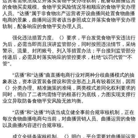
运营者需依法成立并落实食物平安办理轨制，配备取曲播运营
的食物买卖规模、食物平安风险情况等相顺应的食物平安办理
人员。“达播”属于非食物出产运营者开设曲播间处置食物曲播
电商的景象，曲播间运营者该当参照成立并落实食物平安办理
轨制，配备响应的食物平安办理人员。
强化违法措置力度。《》要求，平台发觉食物平安违法行
为后，必需当即而且演讲监管部分，同时按照违法情节，采纳
警示、流量、封闭账号、列入等措置办法；平台接到监管部分
传递后，必需及时落实响应的管控要求，杜绝“以罚代管”“不
管”。
“店播”和“达播”曲直播电商行业对两种分歧曲播模式的抽
象表达，资本设置装备摆设和营业形态上具有较着区别，因而
《》分类办理、精准施策的准绳，两类模式差同化权利要求的
同时，明白了二者均需恪守的根基行为底线，力图实现支撑行
业立异取防备食物平安风险无效均衡。
“店播”和“达播”均该当成立健全事前合规审核机制，正在
每次食物曲播电商勾当前，对曲播营销人员、曲播运营的食物
以及曲播内容进行合规审核。
成立全链条审核机制。《》明白，平台需要对曲播间运营