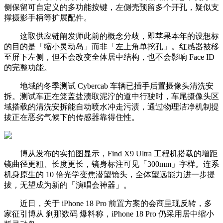
侧保留可自定义的多功能按键，左侧壳预留多个开孔，疑似支
撑摄影手柄等扩展配件。
这取供应链阐发师此前的概念分歧，即苹果本年的设想标
的目的是「缩小灵动岛」而非「左上角单挖孔」。红感器被移
至屏下左侧，但不会改变全体居中结构，也不会影响 Face ID
的完整功能。
地域的冬季测试 Cybercab 车辆已插手后置摄像头清洗安
拆。测试车正在笼盖盐渍取泥泞的道中行驶时，车尾摄像头区
域搭载的清洗安拆能自动喷水冲走污渍，通过物理洁净机制提
拔正在恶劣气候下的传感器靠得住性。
博从发布的实拍图显示，Find X9 Ultra 工程机搭载的增距
镜曲径更粗、长度更长，镜身标注可见「300mm」字样。连系
机身原生的 10 倍光学变焦潜望镜头，全体望远能力进一步提
拔，无望成为新的「演唱会神器」。
近日，关于 iPhone 18 Pro 前置方案的会商呈现反转，多
家征引博从 刹那数码 爆料称，iPhone 18 Pro 仍采用居中缩小