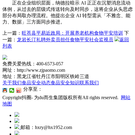
正在企业组织层面，纳德拉暗示 AI 正正在沉塑消息流动
体例，从过去的层级式传送转向及时同步，这将企业从头思虑
部分布局取办理流程。他提出企业 AI 转型需从「不雅念、能
力、数据」三方面同步推进。
上一篇：
旺苍县平易近政局：开展养老机构食物平安培训
下
一篇：
龙岩长汀礼聘外卖员担任食物平安社会监视员
返回
列表
免费关爱热线：400-6573-057
网址：http://www.zjpaomo.com
地址：黑龙江省牡丹江市阳明区铁岭三道
关于我们
食品安全动态
食品安全知识
联系我们
分享至：
Copyright抖圈- 为du而生集团版权所有All rights reserved.
网站
地图
邮箱：hxry@hx1952.com