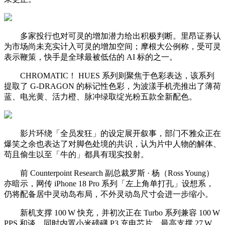
多家投行也对可灵的增加潜力给出积极判断。里昂证券认
为市场尚未充实计入可灵的增加空间；摩根大公例称，受可灵
表示鞭策，快手是全球最被低估的 AI 标的之一。
CHROMATIC！ HUES 系列则聚焦于色彩表达，该系列
提取了 G-DRAGON 的标记性色彩，为波漾手机壳推出了薄荷
蓝、电光黄、活力橙、脉冲绿取绽光粉五款全新配色。
影片环绕「全员发狂」的设定展开叙事，部门不雅众正在
爆笑之余也表达了对脚色处境的共识，认为片中人物的解体、
苟且偷生以至「牛的」都具有现实投射。
前 Counterpoint Research 副总裁罗斯 · 杨（Ross Young）
亦暗示，网传 iPhone 18 Pro 系列「左上角单打孔」设想系，
仍将配备居中灵动岛布局，不外灵动岛尺寸会进一步缩小。
新机支撑 100 W 快充，并初次正在 Turbo 系列兼容 100 W
PPS 和谈，同时内置小米磅礴 P3 充电芯片，最高支撑 27 W