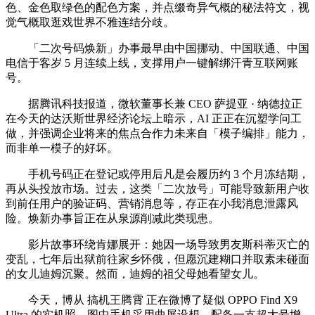
色、金色取绿色的配色方案，并点缀奇异气概的秘法符文，视
觉气概取逛戏世界不雅连结分歧。
「二次号码焕新」办事最早由中国挪动、中国联通、中国
电信于客岁 5 月连续上线，支撑用户一键解绑汗青互联网账
号。
据腾讯科技报道，微软董事长兼 CEO 萨提亚 · 纳德拉正
在今天的达沃斯世界经济论坛上暗示，AI 正正在沉塑学问工
做，并强调企业将来的焦点合作力未来自「模子编排」能力，
而非单一模子的好坏。
手机号码正在登记或停用后凡是会履历约 3 个月冻结期，
再从头投放市场。过去，这类「二次放号」可能导致新用户收
到前任用户的验证码、营销消息等，存正在小我消息泄露风
险。焕新办事旨正在从泉源削减此类现患。
影片故事环绕肯娜展开：她因一场导致男友斯科蒂灭亡的
变乱，七年后出狱前往家乡怀俄，但愿沉建糊口并取素未碰面
的女儿迪姆沉聚。然而，迪姆的祖父母她看望女儿。
今天，博从 搞机王腾霄 正在微博了疑似 OPPO Find X9
Ultra 的实机照，图中手机采用曲屏设想，配备一支超大号增