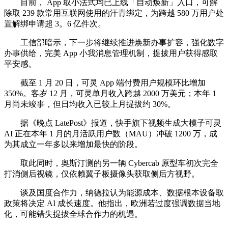
目前， App 取小法式均已上线「自动焕新」入口，可解
除取 239 款常用互联网使用的汗青绑定，为跨越 580 万用户处
置解绑申请超 3。6 亿件次。
工信部暗示，下一步将继续推进焕新办事扩容，强化数字
办事供给，完美 App 小我消息管理机制，提拔用户获得感取
平安感。
截至 1 月 20 日，可灵 App 端付费用户规模环比增加
350%。客岁 12 月，可灵单月收入跨越 2000 万美元；本年 1
月尚未竣事，但日均收入已较上月提拔约 30%。
据《晚点 LatePost》报道，快手旗下视频生成大模子可灵
AI 正在本年 1 月的月活跃用户数（MAU）冲破 1200 万，成
为其成立一年多以来增加最快的阶段。
取此同时，奥斯汀测的另一辆 Cybercab 原型车初次完全
打消侧后视镜，仅依赖翼子板摄像头获取侧后方视野。
谈及国度合作力，纳德拉认为能源成本、数据根本设备取
政策将决定 AI 成长速度。他指出，欧洲若过度强调数据当地
化，可能错失提拔全球合作力的机遇。