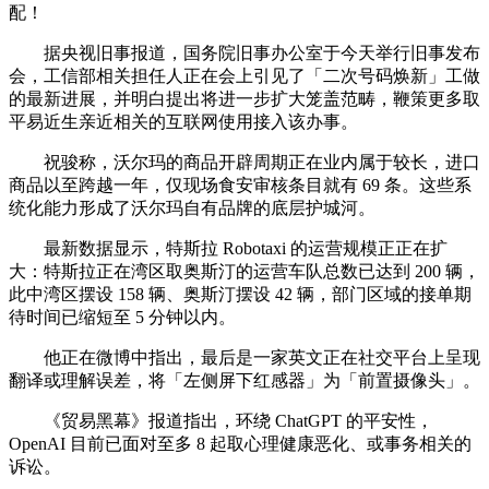
配！
据央视旧事报道，国务院旧事办公室于今天举行旧事发布
会，工信部相关担任人正在会上引见了「二次号码焕新」工做
的最新进展，并明白提出将进一步扩大笼盖范畴，鞭策更多取
平易近生亲近相关的互联网使用接入该办事。
祝骏称，沃尔玛的商品开辟周期正在业内属于较长，进口
商品以至跨越一年，仅现场食安审核条目就有 69 条。这些系
统化能力形成了沃尔玛自有品牌的底层护城河。
最新数据显示，特斯拉 Robotaxi 的运营规模正正在扩
大：特斯拉正在湾区取奥斯汀的运营车队总数已达到 200 辆，
此中湾区摆设 158 辆、奥斯汀摆设 42 辆，部门区域的接单期
待时间已缩短至 5 分钟以内。
他正在微博中指出，最后是一家英文正在社交平台上呈现
翻译或理解误差，将「左侧屏下红感器」为「前置摄像头」。
《贸易黑幕》报道指出，环绕 ChatGPT 的平安性，
OpenAI 目前已面对至多 8 起取心理健康恶化、或事务相关的
诉讼。