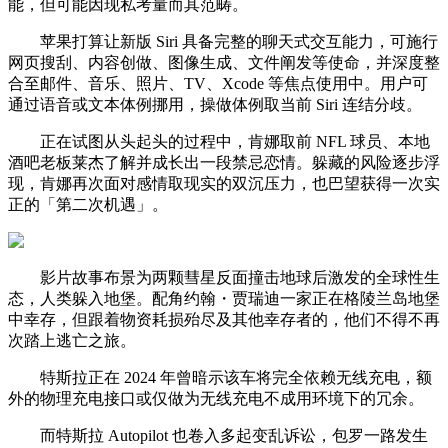
能，但可能因现私考量而其范畴。
苹果打算让新版 Siri 具备完整的聊天式交互能力，可施行
网页搜刮、内容创做、图像生成、文件阐发等使命，并深度整
合至邮件、音乐、照片、TV、Xcode 等焦点使用中。用户可
通过语音或文本体例挪用，操做体例取当前 Siri 连结分歧。
正在试图从头起头的过程中，肯娜取前 NFL 球员、本地
酒吧老板莱杰了解并成长出一段禁忌恋情。躲藏的风险逐步浮
现，肯娜再次面对感情取现实的双沉压力，也巴望获得一次实
正的「第二次机遇」。
影片故事布景为两颗彗星反面撞击地球后激发的全球性生
态，人类躲入地堡。配角约翰・贾瑞迪一家正在格陵兰岛地堡
中幸存，但跟着物资耗损殆尽及其他幸存者的，他们不得不再
次踏上逃亡之旅。
特斯拉正在 2024 年曾暗示该车将完全依赖无线充电，额
外的物理充电接口或仅做为无线充电不成用环境下的冗余。
而特斯拉 Autopilot 也卷入多起变乱诉讼，包罗一路发生