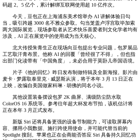
码超 2。5 亿个，累计解绑互联网使用超 10 亿件次。
今天，豆包正在上海浦东美术馆举办 AI 讲解体验日勾
当，吸引跨越 3000 名不雅众参取。勾当笼盖卢浮宫取毕加索
两大国际展览，现场参取者从艺术快乐喜爱者到文化学者均有
涉及，AI 正在展览中的使用成为当天核心。
北大传授朱青生正在现场向豆包提出专业问题，包罗展品
工艺取汗青布景。他称 AI 的回覆「曾经很了不得」，但也指
出部门化读带有「中国角度」，未必合用于莫卧儿帝国语境。
片子《他的回忆》昨日发布制做特辑及全新海报。影片由
麦卡 · 梦露取泰里克 · 威瑟斯从演，将于本年 3 月 13 日正在
上映，改编自美国做家科琳 · 胡佛的同名小说。
其他设置装备摆设包罗 2K 曲屏、满级防尘防水取
ColorOS 16 系统等。参考往年超大杯发布节拍，该机估计将
正在本年 3 月正式发布。
新版 Siri 还将具备更强的设备节制能力，可读取屏幕内
容、挪用小我数据、施行跨使用使命，并可能代替当前的
Spotlight 搜刮。苹果也正在会商能否答应 Siri 具备持久回忆功