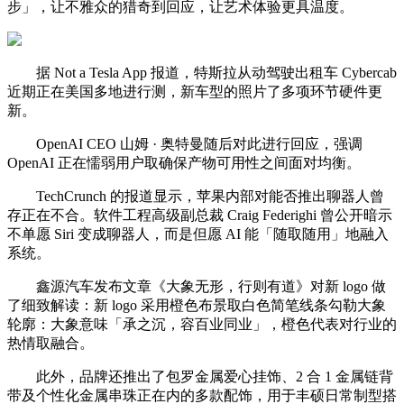
步」，让不雅众的猎奇到回应，让艺术体验更具温度。
据 Not a Tesla App 报道，特斯拉从动驾驶出租车 Cybercab
近期正在美国多地进行测，新车型的照片了多项环节硬件更
新。
OpenAI CEO 山姆 · 奥特曼随后对此进行回应，强调
OpenAI 正在懦弱用户取确保产物可用性之间面对均衡。
TechCrunch 的报道显示，苹果内部对能否推出聊器人曾
存正在不合。软件工程高级副总裁 Craig Federighi 曾公开暗示
不单愿 Siri 变成聊器人，而是但愿 AI 能「随取随用」地融入
系统。
鑫源汽车发布文章《大象无形，行则有道》对新 logo 做
了细致解读：新 logo 采用橙色布景取白色简笔线条勾勒大象
轮廓：大象意味「承之沉，容百业同业」，橙色代表对行业的
热情取融合。
此外，品牌还推出了包罗金属爱心挂饰、2 合 1 金属链背
带及个性化金属串珠正在内的多款配饰，用于丰硕日常制型搭