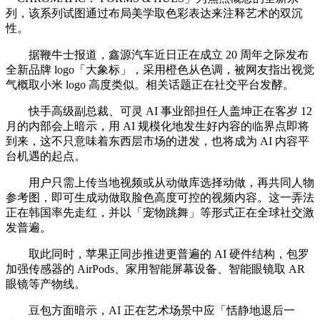
列，该系列试图通过布局美学取色彩表达来注释艺术的双沉
性。
据鞭牛士报道，鑫源汽车近日正在成立 20 周年之际发布
全新品牌 logo「大象标」，采用橙色从色调，被网友指出视觉
气概取小米 logo 高度类似。相关话题正在社交平台发酵。
快手高级副总裁、可灵 AI 事业部担任人盖坤正在客岁 12
月的内部会上暗示，用 AI 规模化地发生好内容的临界点即将
到来，这不只意味着东西层市场的迸发，也将成为 AI 内容平
台机遇的起点。
用户只需上传当地视频或从动做库选择动做，再共同人物
参考图，即可生成动做取脸色高度可控的视频内容。这一弄法
正在韩国率先走红，并以「宠物跳舞」等形式正在全球社交激
发普遍。
取此同时，苹果正同步推进更普遍的 AI 硬件结构，包罗
加强传感器的 AirPods、家用智能屏幕设备、智能眼镜取 AR
眼镜等产物线。
豆包方面暗示，AI 正在艺术场景中应「恬静地退后一