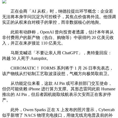
正在会商「AI 从权」时，纳德拉提出环节概念：企业若
无法将本身学问沉淀为可控模子，其焦点价值将外流。他强调
实正的从权来自对模子的掌控，而非数据核心的地舆。
此前有动静称，OpenAI 曾向投资者透露，估计本年将从
非付费用户的新产物（告白、购物等）中获得约 20 亿美元收
入，并正在来岁接近 110 亿美元。
马斯克喊话「不要让亲人用 ChatGPT」，奥特曼回应：
跨越 50 人死于 Autopilot。
CHROMATIC！ FORMS 系列将于 1 月 26 日率先表态，
该产物线从打铝制工艺取波漾设想，气概方向极简取前卫。
从功能定位来看，这款 AI Pin 或可承担部门交互使命，
但仍可能依赖 iPhone 进行算力支撑。其形态雷同此前 Humane
推出的 AI Pin，但后者因机能取续航表示欠安而正在客岁停
产。
此外，Owen Sparks 正在 X 上发布的照片显示，Cybercab
似乎新增了 NACS 物理充电接口，用做无线充电普及前的补