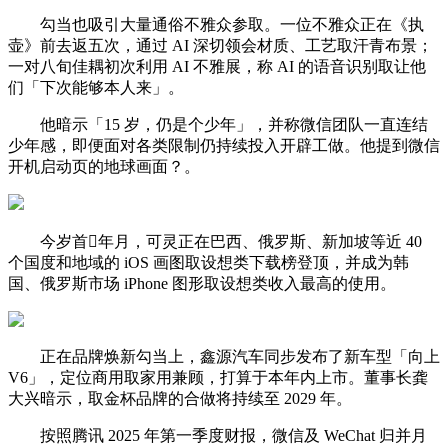
勾当也吸引大量通俗不雅众参取。一位不雅众正在《执
壶》前去返五次，通过 AI 深切领会材质、工艺取汗青布景；
一对八旬佳耦初次利用 AI 不雅展，称 AI 的语音识别取让他
们「下次能够本人来」。
他暗示「15 岁，仍是个少年」，并称微信团队一直连结
少年感，即便面对各类限制仍持续投入开辟工做。他提到微信
开机启动页的地球画面？。
今岁首年月，可灵正在巴西、俄罗斯、新加坡等近 40
个国度和地域的 iOS 画图取设想类下载榜登顶，并成为韩
国、俄罗斯市场 iPhone 图形取设想类收入最高的使用。
正在品牌焕新勾当上，鑫源汽车同步发布了新车型「向上
V6」，定位商用取家用兼顾，打算于本年内上市。董事长龚
大兴暗示，取金杯品牌的合做将持续至 2029 年。
按照腾讯 2025 年第一季度财报，微信及 WeChat 归并月