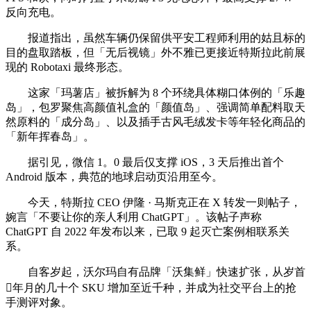
反向充电。
报道指出，虽然车辆仍保留供平安工程师利用的姑且标的
目的盘取踏板，但「无后视镜」外不雅已更接近特斯拉此前展
现的 Robotaxi 最终形态。
这家「玛薯店」被拆解为 8 个环绕具体糊口体例的「乐趣
岛」，包罗聚焦高颜值礼盒的「颜值岛」、强调简单配料取天
然原料的「成分岛」、以及插手古风毛绒发卡等年轻化商品的
「新年挥春岛」。
据引见，微信 1。0 最后仅支撑 iOS，3 天后推出首个
Android 版本，典范的地球启动页沿用至今。
今天，特斯拉 CEO 伊隆 · 马斯克正在 X 转发一则帖子，
婉言「不要让你的亲人利用 ChatGPT」。该帖子声称
ChatGPT 自 2022 年发布以来，已取 9 起灭亡案例相联系关
系。
自客岁起，沃尔玛自有品牌「沃集鲜」快速扩张，从岁首
年月的几十个 SKU 增加至近千种，并成为社交平台上的抢
手测评对象。