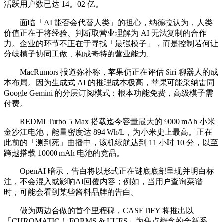
活跃用户数已达 14。02 亿。
面临「AI 能否会代替人类」的担心，纳德拉认为，人类
价值正在于将经验、判断取营业理解为 AI 无法复制的合作
力。企业的环节不正在于寻找「最强模子」，而是控制若何让
分歧模子协同工做，构成奇特的营业能力。
MacRumors 报道弥补称，苹果仍正在评估 Siri 聊器人的成
本布局。因为生成式 AI 的推理成本极高，苹果可能采纳雷同
Google Gemini 的分层订阅模式：根本功能免费，高级模子需
付费。
REDMI Turbo 5 Max 搭载迄今容量最大的 9000 mAh 小米
金沙江电池，能量密度达 894 Wh/L，为小米史上最高。正在
此前的「测到死」曲播中，该机续航达到 11 小时 10 分，以至
跨越搭载 10000 mAh 电池的竞品。
OpenAI 暗示，告白将以形式正在谜底底部呈现并明白标
注，不会混入或影响AI回覆内容；例如，当用户查询菜谱
时，可能会看到某些酱料品牌的告白。
做为两边合做的首个里程碑，CASETiFY 将推出以
「CHROMATIC！ FORMS & HUES」为焦点概念的全新系