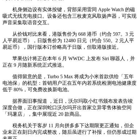
机身侧边设有实体按键，背部采用雷同 Apple Watch 的磁
吸式无线充电接口。设备还包含三枚麦克风取扬声器，可实现
声音采集取语音交互。
从价钱对比来看，港版售价为 668 港币（约合 597。3 元
人平易近币），日版售价为 12480 日元（约合 550。2 元人平
易近币），国行版本订价略高于日版，但取港版接近。
苹果估计将正在本年 6 月 WWDC 上发布 Siri 聊器人，并
正在 9 月随新系统正式推送。
值得留意的是，Turbo 5 Max 将成为小米首款供给「五年
电池保」的机型：首销用户正在五年内若系统检测电池健康度
低于 80%，可免费改换新电池。
据界面旧事报道 ，近日，沃尔玛取小红书颁布发表告竣
深度合做，正在深圳蛇口沃尔玛开出首家立异零售体验空间
「玛薯店」，集中展现近 20 款商品。
税务机关于客岁 11 月向拼多多下达期限更正通知，但企
业未正在刻日内完成整改，随后虽进行了补报，但仍形成过期
未更正。