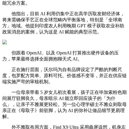
能冗余方案。
他指出，目前 AI 利用仍集中正在高学历取发财经济体，
将来需确保手艺正在全球范畴内平衡落地，特别是「全球南
方」地域。他提到印度农人利用晚期 GPT 模子获取农业补助
政策消息的案例，认为这是 AI 赋能的典型示范。
但跟着 OpenAI、以及 OpenAI 打算推出硬件设备的压
力，苹果最终选择全面拥抱聊天式 AI。
正在施行层面，沃尔玛为自有品牌设定了严酷的判断尺
度，包罗配方简单、原料可托、价值感不变等，并正在供应链
端实施严苛的审核机制。
一位母亲带着 5 岁女儿初次看展，孩子正在毕加索粉色期
间展厅驻脚良久，母亲暗示 AI 能立即回应孩子的「为什
么」，让亲子不雅展更轻松。另一位心理学硕士不雅众则取母
亲正在《母取子》前驻脚，认为 AI 的弥补让做品细节更易理
解。
外不雅取布局方面，Find X9 Ultra 采用曲屏设想，机身左