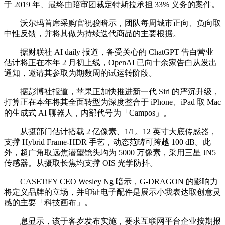
于 2019 年、最终由陪审团裁定特斯拉承担 33% 义务的案件。
沃尔玛首席采购官祝骏暗示，团队每周城市正向、负向取
中性反馈，并将其做为持续迭代商品的主要根据。
据财联社 AI daily 报道，备受关心的 ChatGPT 告白营业
估计将正在本年 2 月初上线，OpenAI 已向十余家告白从发出
通知，邀请其参取为期数周的试运转阶段。
据彭博社报道，苹果正加快推进新一代 Siri 的严沉升级，
打算正在本年将其全面转型为深度整合于 iPhone、iPad 取 Mac
的生成式 AI 聊器人，内部代号为「Campos」。
从摄部门估计搭载 2 亿像素、1/1。12 英寸大底传感器，
支撑 Hybrid Frame-HDR 手艺，动态范畴可跨越 100 dB。此
外，超广角取远焦潜望镜头均为 5000 万像素，采用三星 JN5
传感器。从摄取长焦均支撑 OIS 光学防抖。
CASETiFY CEO Wesley Ng 暗示，G-DRAGON 的影响力
将定义品牌的立场，并印证电子配件是展示小我表达取创意灵
感的主要「科技画布」。
息显示，该于客岁发布实施，要求互联网平台企业按期报