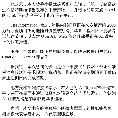
他暗示，本人曾乘坐搭载该系统的车辆，「第一反映是这
远不是特斯拉该当发布的平安产物」，并暗示马斯克旗下 xAI
的 Grok 正在内容平安上也存正在争议。
The Information 指出，苹果内部打算正在来岁量产约 2000
万台，但项目仍可能随时调整或打消。苹果工程团队正测验考
试加速节拍，以应对 OpenAI、Meta 等合作敌手正在 AI 设备
上的快速推进。
不外，苹果也可能正在初期免费，以快速吸援用户并取
ChatGPT、Gemini 等合作。
据报道，本次惩罚的缘由是企业未按《互联网平台企业涉
税消息报送》要求报送涉税消息，且正在被责令期限更正后仍
未正在刻日内完成整改。
地方美术学院传授辰暗示，本人已将 AI 做为日常研究帮
手，并正在展厅中通过取豆包对话建立起「毕加索」。他认为
AI 让展览消息的获取更具条理感。
声明：本文由入驻搜狐平台的做者撰写，除搜狐账号外，
概念仅代表做者本人，不代表搜狐立场。