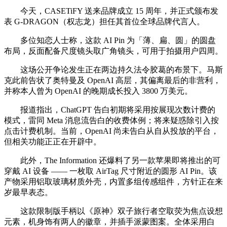
今天，CASETiFY 送来品牌成立 15 周年，并正式颁布发
表 G-DRAGON（权志龙）担任其首位全球品牌代言人。
多位知恋人士称，这款 AI Pin 为「薄、扁、圆」的圆盘
布局，反面配备尺度镜头取广角镜头，可用于拍摄用户四周。
这场公开争论发生正在两边持久法令胶葛的布景下。马斯
克此前告状了奥特曼及 OpenAI 高层，其偏离最后的非营利，
并称本人曾为 OpenAI 的晚期成长投入 3800 万美元。
报道指出，ChatGPT 告白初期将采用按展现次数计费的
模式，雷同 Meta 消息流告白的收费体例；将来疑惑除引入按
点击计费机制。当前，OpenAI 尚未告白从自从投放的平台，
但相关功能正正在开辟中。
此外，The Information 还爆料了另一款苹果即将推出的可
穿戴 AI 设备 —— 一枚取 AirTag 尺寸附近的圆形 AI Pin。该
产物采用铝取玻璃材质外壳，内置多组传感组件，方针正在来
岁最早表态。
这款限制版手柄以《原神》双子旅行者空取荧为焦点设想
元素，机身饰有两人的徽章，并插手派蒙图案。全体采用白