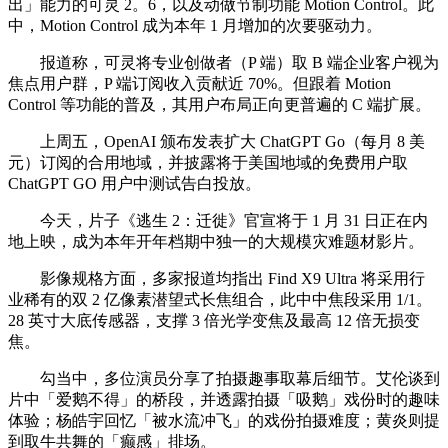
出」能力的可灵 2。6，以及动做节制功能 Motion Control。此
中，Motion Control 成为本年 1 月增加的次要驱动力。
报道称，可灵将专业创做者（P 端）取 B 端企业客户视为
焦点用户群，P 端订阅收入贡献近 70%。但跟着 Motion
Control 等功能的普及，其用户布局正向更普遍的 C 端扩展。
上周五，OpenAI 颁布发表扩大 ChatGPT Go（每月 8 美
元）订阅的合用地域，并披露将于美国地域的免费用户取
ChatGPT GO 用户中测试告白投放。
今天，片子《逃生 2：迁徙》官宣将于 1 月 31 日正在内
地上映，成为本年开年档期中独一的大规模灾难题材影片。
影像规格方面，多家报道均指出 Find X9 Ultra 将采用行
业稀有的双 2 亿像素潜望式长焦组合，此中中焦段采用 1/1。
28 英寸大底传感器，支撑 3 倍光学变焦及最高 12 倍无损变
焦。
勾当中，多位演员分享了拍摄趣事取幕后细节。艾伦谈到
片中「爱鹅不得」的桥段，并透露拍摄「吸鹅」戏份时的趣味
体验；杨皓宇回忆「被水流冲飞」的戏份拍摄难度；黄炎则提
到取牛共舞的「癫感」排场。