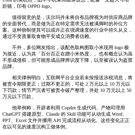
距镜，印有 OPPO logo。
值得留意的是，沃尔玛并未将自有品牌视为对供应商品牌
的全面替代，而是做为正在特定需求无法被满脚时的补位方
案。这种胁制使其可以或许正在强调速度的行业中持久从义，
通过不变质量取食物平安成立消费者信赖。
不外，多位网友指出，该配色取构图取小米现用 logo 极
为接近，认为其「百分百正在蹭小米热度」。也有概念认为虽
不形成侵权，但可能形成品牌辨识度下降，以至被误认为盗窟
品牌。
相关律例明白，互联网平台企业若未按报送涉税消息，将
被责令期限更正；过期不更正的，可处 2 万元以上 10 万元以
下罚款；情节严沉者可被责令破产整理，并处 10 万元以上 50
万元以下罚款。
他举例称，开辟者利用 Copilot 生成代码、产物司理用
ChatGPT 搭建原型、Claude 的 Skill 功能可从动生成 Word、
PPT、Excel 文件并挪用 API 完成流程从动化。这些变化正正
在以可见的速度沉构工做体例。