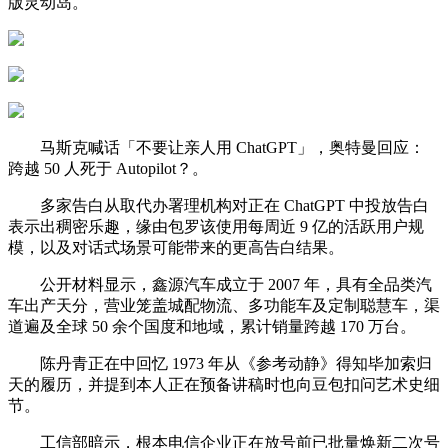
版灵动岛。
马斯克喊话「不要让亲人用 ChatGPT」，奥特曼回应：
跨越 50 人死于 Autopilot？。
多家告白从取代办署理机构对正在 ChatGPT 中投放告白
表示出稠密乐趣，缘由包罗该使用每周近 9 亿的活跃用户规
模，以及对话式场景可能带来的更高告白结果。
公开材料显示，鑫源汽车成立于 2007 年，具有全品类汽
车出产天分，营业笼盖城配物流、多功能车及定制聪慧车，渠
道遍及全球 50 余个国度和地域，累计销量跨越 170 万台。
陈丹青正在中回忆 1973 年从《参考动静》得知毕加索归
天的履历，并提到本人正在预备讲稿时也向豆包扣问艺术史细
节。
工信部暗示，根本电信企业正在放号前已批量焕新二次号