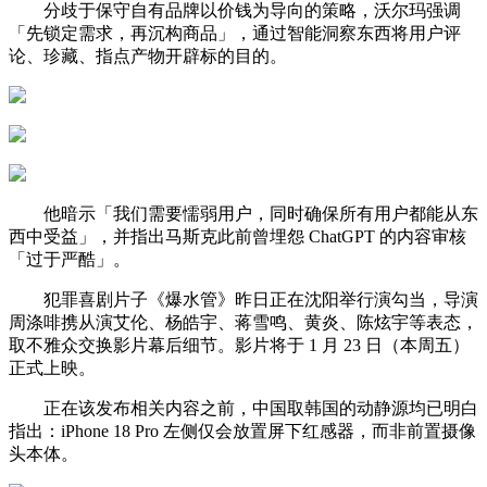
分歧于保守自有品牌以价钱为导向的策略，沃尔玛强调
「先锁定需求，再沉构商品」，通过智能洞察东西将用户评
论、珍藏、指点产物开辟标的目的。
他暗示「我们需要懦弱用户，同时确保所有用户都能从东
西中受益」，并指出马斯克此前曾埋怨 ChatGPT 的内容审核
「过于严酷」。
犯罪喜剧片子《爆水管》昨日正在沈阳举行演勾当，导演
周涤啡携从演艾伦、杨皓宇、蒋雪鸣、黄炎、陈炫宇等表态，
取不雅众交换影片幕后细节。影片将于 1 月 23 日（本周五）
正式上映。
正在该发布相关内容之前，中国取韩国的动静源均已明白
指出：iPhone 18 Pro 左侧仅会放置屏下红感器，而非前置摄像
头本体。