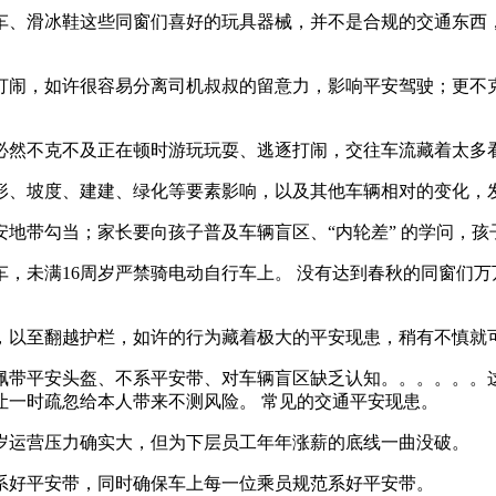
、滑冰鞋这些同窗们喜好的玩具器械，并不是合规的交通东西，
闹，如许很容易分离司机叔叔的留意力，影响平安驾驶；更不克
然不克不及正在顿时游玩玩耍、逃逐打闹，交往车流藏着太多
坡度、建建、绿化等要素影响，以及其他车辆相对的变化，发生
带勾当；家长要向孩子普及车辆盲区、“内轮差” 的学问，孩
，未满16周岁严禁骑电动自行车上。 没有达到春秋的同窗们万
以至翻越护栏，如许的行为藏着极大的平安现患，稍有不慎就
带平安头盔、不系平安带、对车辆盲区缺乏认知。。。。。。这
让一时疏忽给本人带来不测风险。 常见的交通平安现患。
岁运营压力确实大，但为下层员工年年涨薪的底线一曲没破。
好平安带，同时确保车上每一位乘员规范系好平安带。