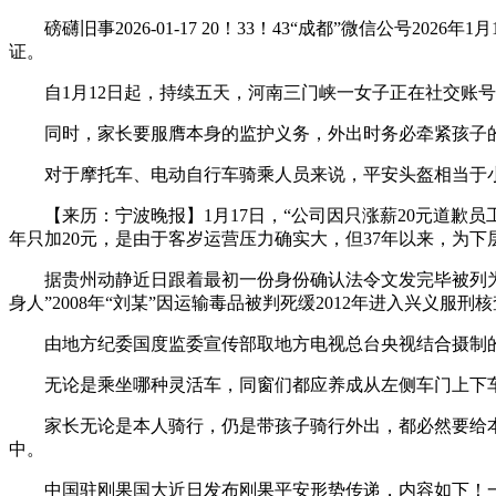
磅礴旧事2026-01-17 20！33！43“成都”微信公号
证。
自1月12日起，持续五天，河南三门峡一女子正在社交账号“
同时，家长要服膺本身的监护义务，外出时务必牵紧孩子的
对于摩托车、电动自行车骑乘人员来说，平安头盔相当于小
【来历：宁波晚报】1月17日，“公司因只涨薪20元道歉员
年只加20元，是由于客岁运营压力确实大，但37年以来，为
据贵州动静近日跟着最初一份身份确认法令文发完毕被列为人员
身人”2008年“刘某”因运输毒品被判死缓2012年进入兴义服刑
由地方纪委国度监委宣传部取地方电视总台央视结合摄制的电
无论是乘坐哪种灵活车，同窗们都应养成从左侧车门上下车
家长无论是本人骑行，仍是带孩子骑行外出，都必然要给本
中。
中国驻刚果国大近日发布刚果平安形势传递，内容如下！一、1