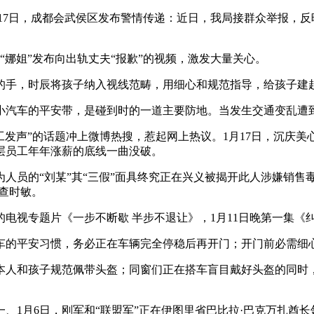
2026年1月17日，成都会武侯区发布警情传递：近日，我局接群众
娜姐”发布向出轨丈夫“报歉”的视频，激发大量关心。
手，时辰将孩子纳入视线范畴，用细心和规范指导，给孩子建
汽车的平安带，是碰到时的一道主要防地。当发生交通变乱遭到
工发声”的话题冲上微博热搜，惹起网上热议。1月17日，沉庆美
下层员工年年涨薪的底线一曲没破。
的“刘某”其“三假”面具终究正在兴义被揭开此人涉嫌销售毒品7
核查时敏。
视专题片《一步不断歇 半步不退让》，1月11日晚第一集《
的平安习惯，务必正在车辆完全停稳后再开门；开门前必需细心
人和孩子规范佩带头盔；同窗们正在搭车盲目戴好头盔的同时，
月6日，刚军和“联盟军”正在伊图里省巴比拉·巴克万扎酋长领