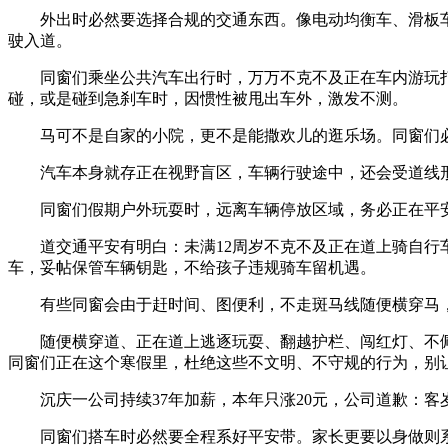
外出时必然要选择合规的交通东西。像电动均衡车、滑板车
驶入道。
同窗们乘坐公共汽车出行时，万万不克不及正在车内游玩打
碰，或是碰到急刹车时，因惯性被甩出车外，激发不测。
马可不是自家的小院，更不是能撒欢儿的逛乐场。同窗们必
汽车本身就存正在视野盲区，车辆行驶途中，还会受道线形、
同窗们假期户外玩耍时，远离车辆停放区域，务必正在平安地
道交通平安有明白：未满12周岁不克不及正在道上骑自行车
车，妥帖保管车辆钥匙，不给孩子违规骑车留机遇。
有些同窗会由于赶时间、图便利，不走斑马线随便横穿马，
随便横穿道、正在道上逃逐玩耍、翻越护栏、闯红灯、不佩
同窗们正在这个寒假里，杜绝这些不文明、不守规的行为，别
沉庆一公司持续37年加薪，本年只涨20元，公司道歉：客
同窗们搭车时必然要全程系好平安带。家长更要以身做则系