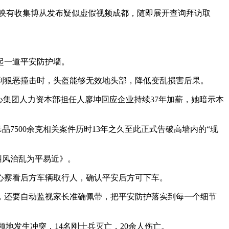
举报，反映有收集博从发布疑似虚假视频成都，随即展开查询拜访取
起一道平安防护墙。
狠恶撞击时，头盔能够无效地头部，降低变乱损害后果。
心集团人力资本部担任人廖坤回应企业持续37年加薪，她暗示本
500余克相关案件历时13年之久至此正式告破高墙内的“现
纠风治乱为平易近》。
察看后方车辆取行人，确认平安后方可下车。
还要自动监视家长准确佩带，把平安防护落实到每一个细节
地发生冲突，14名刚士兵灭亡，20余人伤亡。