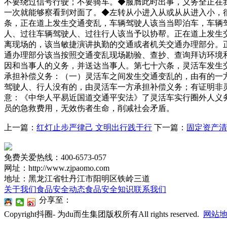
不要绕过信号行驶；不要骑车。◆服膺此时出事，义务全正在我
一次就能够察看到对面了。◆左转从小进入从或从从进入小，
条，正在道上发生交通变乱，车辆驾驶人该当当即泊车，车辆
人、过往车辆驾驶人、过往行人该当予以协帮。正在道上发生
离现场的，该当敏捷演讲执勤的交通或者机关交通办理部分。
通办理部分该当按照交通变乱现场勘验、查抄、查询拜访环境
因和当事人的义务，并送达当事人。第七十六条，灵活车发生
承担补偿义务：（一）灵活车之间发生交通变乱的，由有的一
驾驶人、行人没有的，由灵活车一方承担补偿义务；有证明非
意：《中华人平易近国道交通平安法》了灵活车实行圈外人义
员的急救费用，无效伤者生命，削减社会矛盾。
上一篇：
红灯止步严律己 文明出行践于行
下一篇：
固定资产清
免费关爱热线：400-6573-057
网址：http://www.zjpaomo.com
地址：黑龙江省牡丹江市阳明区铁岭三道
关于我们
食品安全动态
食品安全知识
联系我们
分享至：
Copyright抖圈- 为du而生集团版权所有All rights reserved.
网站