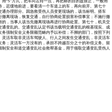
用“S”方式，把车向左转一点，再把标的目的盘摆正，一般用
待，迟缓地前进，要看清一个车道上的车，再向前开。第七十
交通办理部分。因急救受伤人员变更现场的，该当标明。搭车
行撤离现场，恢复交通，自行协商处置损害补偿事宜；不施行撤
晰的，当事人该当先撤离现场再进行协商处置。第七十，机关交
交通变乱的。交通变乱认定书该当载明交通变乱的根基现实、成
义务强制安全义务限额范畴内予以补偿；不脚的部门，按照下列
）灵活车取非灵活车驾驶人、行人之间发生交通变乱，非灵活车
义务；灵活车一方没有的，承担不跨越百分之十的补偿义务。留
强制安全和道交通变乱社会救帮基金，用于领取交通变乱受伤人