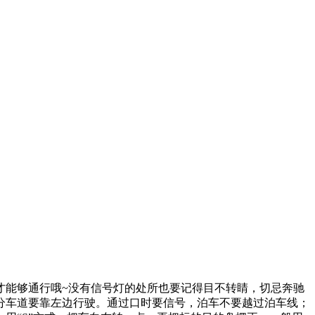
能够通行哦~没有信号灯的处所也要记得目不转睛，切忌奔驰
分车道要靠左边行驶。通过口时要信号，泊车不要越过泊车线；