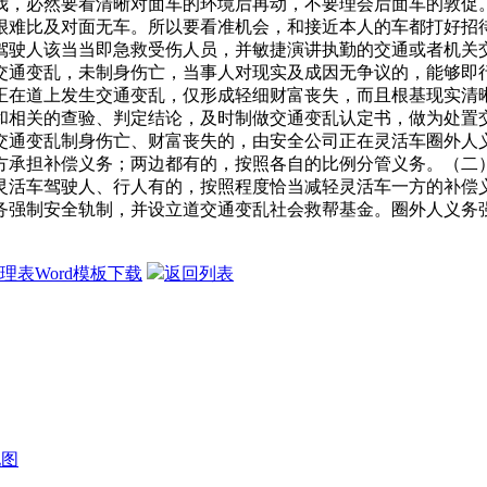
，必然要看清晰对面车的环境后再动，不要理会后面车的敦促。
很难比及对面无车。所以要看准机会，和接近本人的车都打好招
驾驶人该当当即急救受伤人员，并敏捷演讲执勤的交通或者机关
交通变乱，未制身伤亡，当事人对现实及成因无争议的，能够即
正在道上发生交通变乱，仅形成轻细财富丧失，而且根基现实清
和相关的查验、判定结论，及时制做交通变乱认定书，做为处置
交通变乱制身伤亡、财富丧失的，由安全公司正在灵活车圈外人
方承担补偿义务；两边都有的，按照各自的比例分管义务。（二
灵活车驾驶人、行人有的，按照程度恰当减轻灵活车一方的补偿
务强制安全轨制，并设立道交通变乱社会救帮基金。圈外人义务
理表Word模板下载
返回列表
地图