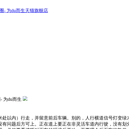
圈- 为du而生天猫旗舰店
- 为du而生
处以内）行走，并留意前后车辆。别的，人行横道信号灯变绿才
没有问题后方可上。正在道上要正在非灵活车道内行驶，没有划