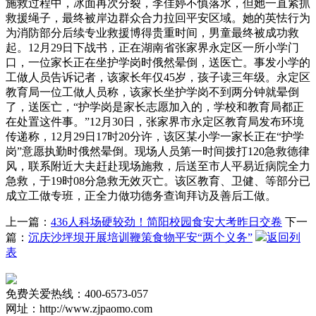
施救过程中，冰面再次分裂，李佳婷不慎落水，但她一直紧抓
救援绳子，最终被岸边群众合力拉回平安区域。她的英怯行为
为消防部分后续专业救援博得贵重时间，男童最终被成功救
起。12月29日下战书，正在湖南省张家界永定区一所小学门
口，一位家长正在坐护学岗时俄然晕倒，送医亡。事发小学的
工做人员告诉记者，该家长年仅45岁，孩子读三年级。永定区
教育局一位工做人员称，该家长坐护学岗不到两分钟就晕倒
了，送医亡，“护学岗是家长志愿加入的，学校和教育局都正
在处置这件事。”12月30日，张家界市永定区教育局发布环境
传递称，12月29日17时20分许，该区某小学一家长正在“护学
岗”意愿执勤时俄然晕倒。现场人员第一时间拨打120急救德律
风，联系附近大夫赶赴现场施救，后送至市人平易近病院全力
急救，于19时08分急救无效灭亡。该区教育、卫健、等部分已
成立工做专班，正全力做功德务查询拜访及善后工做。
上一篇：
436人科场硬较劲！简阳校园食安大考昨日交卷
下一
篇：
沉庆沙坪坝开展培训鞭策食物平安“两个义务”
返回列
表
免费关爱热线：400-6573-057
网址：http://www.zjpaomo.com