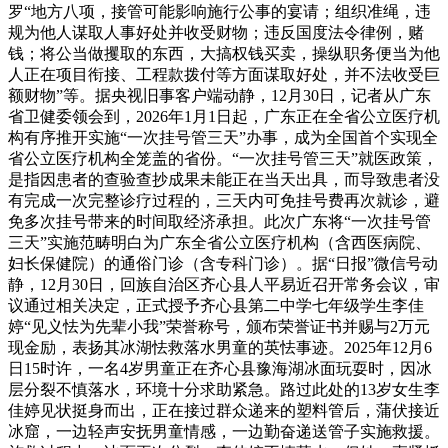
罗“地方八项，接管可能影响施行公事的宴请；组织准绳，违
规为他人谋取人事好处并收受财物；违反国度法令律例，赌
钱；将公当做攫取的东西，大搞权钱买卖，操纵职务便当为他
人正在项目衔接、工程款拨付等方面谋取好处，并不法收受巨
额财物”等。据央视旧事客户端动静，12月30日，记者从广东
省卫健委领会到，2026年1月1日起，广东正在全省公立医疗机
构有序推开实施“一次挂号管三天”办事，成为全国首个实现全
省公立医疗机构全笼盖的省份。“一次挂号管三天”就医政策，
是指因患者的查验查抄成果未能正在当天出具，而导致患者没
有完成一次完整诊疗过程的，三天内可免挂号费再次就诊，避
免多次挂号带来的时间取经济承担。此次广东将“一次挂号管
三天”实施范畴明白为广东全省公立医疗机构（含西医病院、
妇长保健院）的通俗门诊（含专科门诊）。据“日报”微信号动
静，12月30日，回族自治区齐心县人平易近召开常务会议，审
议通过相关决定，正式授予齐心县第二中学七年级学生李佳
婷“见义怯为先辈小我”荣誉称号，颁布荣誉证书并赐与2万元
现金励，表扬其冰湖怯救落水男童的英怯事迹。2025年12月6
日15时许，一名4岁男童正在齐心县豫海湖冰面玩耍时，因冰
层分裂不慎落水，环境十分求助紧急。路过此处的13岁女生李
佳婷见状挺身而出，正在接过群众递来的塑料管后，蒲伏接近
冰窟，一边轻声安抚男童情感，一边勤奋递送管子实施救援。