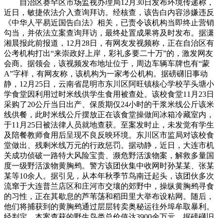
自治区赛罕区市场监视办理局12月30日发布环境传递称，
近日，敏捷依法介入查询拜访。经核查，该告白内容涉嫌违反
《中华人平易近国告白法》相关，已责令该机构当即终止营销
勾当，并依法立案查询拜访，最终处置成果将及时发布。据潇
湘晨报此前报道，12月28日，有网友发视频称，正在自治区有
公考机构打出“来崇政好上岸，彩礼多要二十万”的，激发网友
会商。据领会，该视频发布地址位于，周边车辆车牌也有“蒙
A”字样，有网友称，该机构为一家考公机构。据磅礴旧事动
静，12月25日，云南省昆明市东川区阿旺镇核心学校芋头塘小
学食堂因利用过时米线供学生食用被查处。该校食堂11月23日
采购了20公斤当日出产、保质期仅24小时的干浆米线公斤该米
线供餐，此时米线公斤摆放正在该食堂操做间冰箱冷藏室内，
于11月25日被法律人员就地查获。至案发时止，未发觉有学生
及陪餐教师食用后呈现不良反映环境。东川区市监局对该校食
堂做出、残剩米线万元的行政惩罚。据动静，近日，大连市机
关成功侦破一路特大风险宝贵、濒危野活泼物案，解救多量国
度一级野活泼物黄胸鹀。警方该团伙集中收网时孙某某、张某
某等10余人。据引见，从本年秋季节鸟南迁起头，该团伙多次
流窜于大连普兰店区和庄河市交壤的郊野中，操纵黄胸鹀寻食
的习性，正在其歇息的芦苇荡和稻田里大举布设粘网。随后，
他们将捕获到的黄胸鹀通过层层转卖奥秘运往外埠牟取暴利。
经判定，本案查获的野生鸟类总价值达3900余万元。据磅礴旧