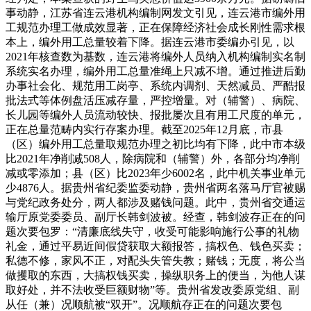
事动静，江苏省连云港机构编制网发文引见，连云港市编外用
工规范办理工做成效显著，正在保障经济社会成长刚性需求根
本上，编外用工总量较着下降。据连云港市委编办引见，以
2021年核查数为基数，连云港将编外人员纳入机构编制实名制
系统实名办理，编外用工总量准绳上只减不增。通过推进后勤
办事社会化、规范用工岗亭、系统内调剂、天然减员、严酷报
批法式等体例盘活压减存量，严控增量。对（辅警）、病院、
长儿园等编外人员流动较快、报批屡次且有用工尺度的单元，
正在总量范畴内实行存案办理。截至2025年12月底，市县
（区）编外用工总量取规范办理之初比均有下降，此中市本级
比2021年净削减508人，除病院和（辅警）外，各部分均净削
减或零添加；县（区）比2023年少6002名，此中机关事业单元
少4876人。据贵州省纪委监委动静，贵州省两名落马厅官被赐
与党纪政务处分，两人都涉及赌钱问题。此中，贵州省交通运
输厅原党委委员、副厅长韩剑波被。经查，韩剑波存正在的问
题次要包罗：“清廉底线失守，收受可能影响施行公事的礼物
礼金，通过平易近间假贷获取大额报答，搞权色、钱色买卖；
私德不修，家风不正，对配头失管失教；赌钱；无度，将公当
做攫取的东西，大搞权钱买卖，操纵职务上的便当，为他人谋
取好处，并不法收受巨额财物”等。贵州省发改委原党组、副
从任（兼）况顺航被“双开”。况顺航存正在的问题次要包