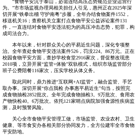
“食物平安沉于泰山，必需连结高压态势规范企业运营行
为。”市市场监视办理局相关担任人引见，惠州正在2025年深
切开展“铁拳出稽 守护南粤”步履，全年办结食物案件1552，
移送机关16；查察机关立案打点食物平安公益诉讼案件131
件，一直连结对食物平安违法犯为的高压冲击态势，犯罪，构
成司法合力。
本年以来，针对群众关心的平易近生问题，深化专项整
治。全年查处食物平安违法案件526，罚没224。86万元。正在
校园食物平安方面，查抄学校食堂2916家次，督促整改现患
2010项，立异开展“监管+体验”双轨模式，组织市场监管部分
班子公费陪餐116家次，压实学校从体义务。
取此同时，鼎力推进“互联网+AI监管”，融合监管、手艺
取办事。深切开展“你点我检 办事惠平易近生”勾当，按照完
成食物抽检2852批次。全年完成食物抽检3。9万批次、食用农
产物快检40。6万批次。依托121家哨点病院加强食源性疾病监
测，及时预警风险。
关心全市食物平安管理工做，市场监管、农业农村、卫生
健康、等市食安办各相关部分协同发力，全方位建牢全市食物
平安防地。