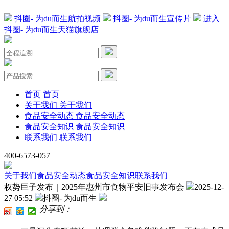
抖圈- 为du而生航拍视频
抖圈- 为du而生宣传片
进入
抖圈- 为du而生天猫旗舰店
首页
首页
关于我们
关于我们
食品安全动态
食品安全动态
食品安全知识
食品安全知识
联系我们
联系我们
400-6573-057
关于我们
食品安全动态
食品安全知识
联系我们
权势巨子发布｜2025年惠州市食物平安旧事发布会
2025-12-
27 05:52
抖圈- 为du而生
分享到：