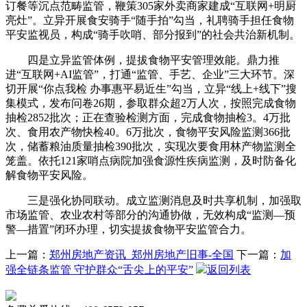
订餐等沉点范畴监管，鞭策305家外卖商家建成“互联网+明厨
亮灶”。立异开展食安骑手“随手拍”勾当，礼聘骑手担任食物
平安监视员，构成“骑手吹哨、部分报到”的社会共治新机制。
四是立异监管体例，提拔食物平安管理效能。鼎力推
进“互联网+AI监管”，打通“监管、手艺、企业”三大环节。深
切开展“你点我检 办事惠平易近生”勾当，立异“线上+线下”搜
集模式，发布问卷26期，参取群众超2万人次，按照完成食物
抽检2852批次；正在查验检测方面，完成食物抽检3。4万批
次、食用农产物快检40。6万批次，食物平安风险监测366批
次，储蓄粮油质量抽检390批次，实现次要食用林产物监测全
笼盖。依托121家哨点病院加强食源性疾病监测，及时防备化
解食物平安风险。
三是强化协同联动。成立监测消息及时共享机制，加强取
市场监管、农业农村等部分的沟通协做，无效构成“监测—预
警—措置”闭环办理，切实提拔食物平安监管合力。
上一篇：
郑州房地产资讯_郑州房地产旧事-全国
下一篇：
加
强全链条监管 守护群众“舌尖上的平安”
返回列表