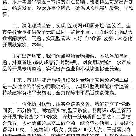
禽、水产等居平易近日常消费沉点食物，检测样品贯穿出产加
工、畅通发卖、餐饮办事全链条，确保风险现患早发觉、早预
警。
二、深化聪慧监管，实现“互联网+明厨亮灶”全笼盖。全
市学校食堂和供餐单元建成同一监管平台，正在线%；操纵大
数据阐发线上问题，实现监管从“人盯”向“数管”改变，常态化
开展线家次。本年。
正在出产环节，我们沉点整治食物掺假、不法添加等问
题，排查管理5条肉成品行业潜法则。对食用动物油、水产成
品等开展专项整治，实现出产企业和小做坊查抄全笼盖。
下来，市卫生健康局将持续深化食物平安风险监测工做，
进一步健全跨部分协同联动机制，以精准监测赋能科学监管，
持续建牢食物平安防地，全力保障市平易近饮食健康。
一、强化协同联动，压实全链条义务。我们建立了“党政
同责、部分协同、属地落实”的监管系统。县两级市场监管部
分开展“陪餐查抄”116家次，深切一线倾听师生看法；二是结
合教育、人社等部分成立工做会商、结合查抄轨制，开展结合
督导102次、专题培训13场次，笼盖2200余人次；三是落实春
秋季全笼盖查抄使命，同步管理校园周边次序，确保整治无死