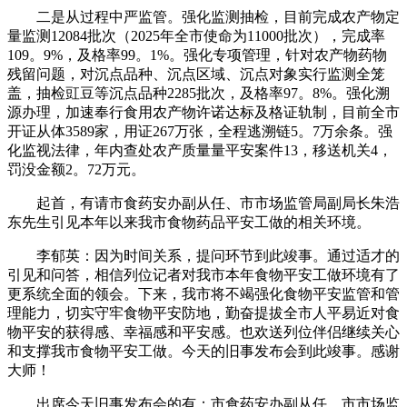
二是从过程中严监管。强化监测抽检，目前完成农产物定
量监测12084批次（2025年全市使命为11000批次），完成率
109。9%，及格率99。1%。强化专项管理，针对农产物药物
残留问题，对沉点品种、沉点区域、沉点对象实行监测全笼
盖，抽检豇豆等沉点品种2285批次，及格率97。8%。强化溯
源办理，加速奉行食用农产物许诺达标及格证轨制，目前全市
开证从体3589家，用证267万张，全程逃溯链5。7万余条。强
化监视法律，年内查处农产质量量平安案件13，移送机关4，
罚没金额2。72万元。
起首，有请市食药安办副从任、市市场监管局副局长朱浩
东先生引见本年以来我市食物药品平安工做的相关环境。
李郁英：因为时间关系，提问环节到此竣事。通过适才的
引见和问答，相信列位记者对我市本年食物平安工做环境有了
更系统全面的领会。下来，我市将不竭强化食物平安监管和管
理能力，切实守牢食物平安防地，勤奋提拔全市人平易近对食
物平安的获得感、幸福感和平安感。也欢送列位伴侣继续关心
和支撑我市食物平安工做。今天的旧事发布会到此竣事。感谢
大师！
出席今天旧事发布会的有：市食药安办副从任、市市场监