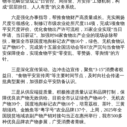
物等范畴企业成立“日管控、周排查、月安排”工做机制，构
成“层层担任、人人有责”的义务系统。
六是强化办事指导，帮推食物财产高质量成长。充实阐扬
尺度引领感化，制修订市级农业处所尺度114项，完成5项食物
平安尺度评价。优化食物出产许可流程，35家企业实现“当日
申请、当日获证”。加强对94家食物出产企业的现场诊脉帮
扶，鞭策全市获国度地舆标记农产物16个，绿色、无机食物认
证产物85个。完成第十五届全国活动会等87次严沉勾当食物平
安保障使命，实现食物平安“零变乱、零赞扬、零舆情”的方
针。
三是深化宣传策动。边冲击边宣传，聚焦“3·15”消费者权
益日、“食物平安宣传周”等主要时间节点，及时向社会传递一
批典型案例，加强群众平安防备认识。
三是从供应端提质量。积极推进质量认证和品牌打制，保
障优良农产物无效供给。目前全市认证绿色产物46个、无机农
产物39个、国度地舆标记农产物16个，培育荔枝、茶叶、三黄
胡须鸡、金鮸鱼等“粤字号”农业品牌137个。上周，2025年全
国脱贫地域农副产物产销对接勾当正在惠州举行，我市500多
种优良品牌农产物参展，广受消费者青睐。