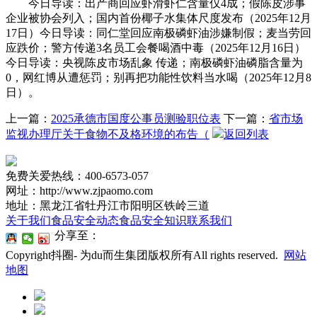
今日导读：出产商回应虾滑虾仁含量仅4成；假陈皮涉事
企业被协会列入；国内首份椰子水集体尺度发布（2025年12月
17日）今日导读：同仁堂回应南极磷虾油涉嫌制假；麦当劳回
应跌价；警方传递3名员工会餐喝酒中毒（2025年12月16日）
今日导读：央视陈皮市场乱象 传递；南极磷虾油磷脂含量为
0，网红博从遭惩罚；别再把功能性饮料当水喝（2025年12月8
日）。
上一篇：
2025承德市国度公事员测验职位表
下一篇：
省市场
监视办理厅关于食物不及格环境的布告（
返回列表
免费关爱热线：400-6573-057
网址：http://www.zjpaomo.com
地址：黑龙江省牡丹江市阳明区铁岭三道
关于我们
食品安全动态
食品安全知识
联系我们
分享至：
Copyright抖圈- 为du而生集团版权所有All rights reserved.
网站
地图