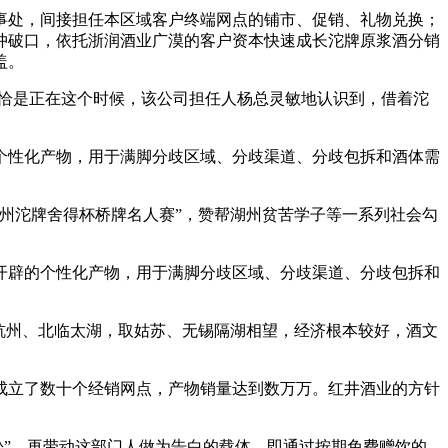
处，间接担任本区域客户终端网点的铺市、促销、礼物兑换；
冲破口，依托浙润酒业广漠的客户资本快速成长沱牌原浆酒分销
盖。
。恰是正在这个时候，该公司担任人杨总灵敏地认识到，借着沱
性化产物，用于满脚分歧区域、分歧渠道、分歧包拆和酒体需
州沱牌舍得杯桥牌名人赛”，赞帮湖州贫苦学子等一系列社会勾
辟的个性化产物，用于满脚分歧区域、分歧渠道、分歧包拆和
杭州、北临太湖，取姑苏、无锡隔湖相望，经济根本较好，酒文
立了数十个经销网点，产物销量达到数万万。红井酒业的方针
”，再带动这部门人做为告白的载体，即通过按期免费赠饮的