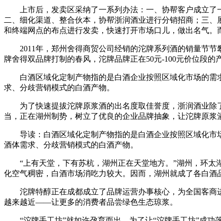
上市后，发卖区采纳了一系列办法：一、协帮客户成立了一
二、细化渠道、整合伙本，协帮浙润酒业进行分销招商；三、
和终端网点的布点进行发卖，快速打开市场口儿，做出名气。
2011年，郑州舍得商贸公司经销的沱牌系列酒的销量节节攀
牌舍得双品牌打制的春风，沱牌品牌正在50元-100元价位段
白酒区域化定制产物指的是白酒企业按照区域化市场的需求
求、分歧营销模式的白酒产物。
为了快速提拔沱牌原浆酒的出名度取佳誉度，浙润酒业除了制
当，正在湖州制势，树立了优良的企业品牌抽象，让沱牌原浆
导读：白酒区域化定制产物指的是白酒企业按照区域化市场
酒体需求、分歧营销模式的白酒产物。
“上有天堂，下有苏杭，湖州正在天堂地方。”湖州，环太湖
化空气稠密，白酒市场消吃力较大。因而，湖州就成了各白酒
沱牌特醇正在成都成立了品牌运营办事核心，为全国客商进
越来越近——让更多的消费者品尝绿色生态琼浆。
“沱牌手工坊”就如许孕育而出。为了让“沱牌手工坊”成功