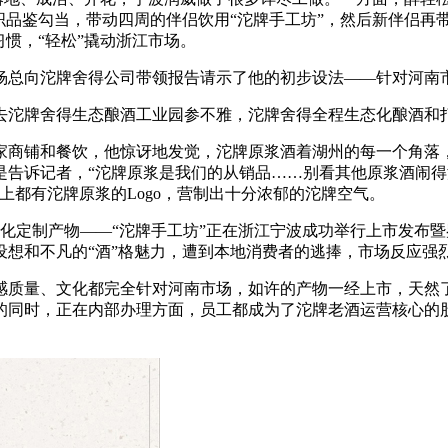
织品鉴勾当，带动四周的伴侣饮用“沱牌手工坊”，然后新伴侣再
惯，“轻松”撬动浙江市场。
向沱牌舍得公司带领报告请示了他的初步设法——针对河南市
去沱牌舍得生态酿酒工业园参不雅，沱牌舍得全程生态化酿酒和
家商铺和餐饮，他惊讶地发觉，沱牌原浆酒着湖州的每一个角落，
是告诉记者，“沱牌原浆是我们的从销品……别看其他原浆酒闹
上都有沱牌原浆的Logo，营制出十分浓郁的沱牌空气。
域化定制产物——“沱牌手工坊”正在浙江宁波成功举行上市发布暨
设想和不凡的“酒”格魅力，遭到本地消费者的逃捧，市场反应强
质量、文化都完全针对河南市场，如许的产物一经上市，天然了
的同时，正在内部办理方面，员工都成为了沱牌老酒运营核心的股