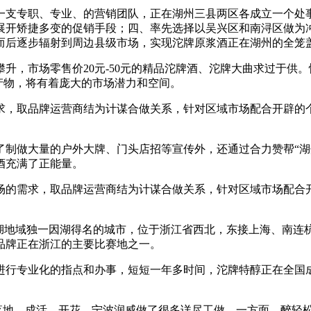
支专职、专业、的营销团队，正在湖州三县两区各成立一个处事
展开矫捷多变的促销手段；四、率先选择以吴兴区和南浔区做为
而后逐步辐射到周边县级市场，实现沱牌原浆酒正在湖州的全笼
升，市场零售价20元-50元的精品沱牌酒、沱牌大曲求过于供
的产物，将有着庞大的市场潜力和空间。
，取品牌运营商结为计谋合做关系，针对区域市场配合开辟的个
做大量的户外大牌、门头店招等宣传外，还通过合力赞帮“湖
酒充满了正能量。
的需求，取品牌运营商结为计谋合做关系，针对区域市场配合开
地域独一因湖得名的城市，位于浙江省西北，东接上海、南连
品牌正在浙江的主要比赛地之一。
行专业化的指点和办事，短短一年多时间，沱牌特醇正在全国成
落地、成活、开花，宁波润威做了很多详尽工做。一方面，醉轻松