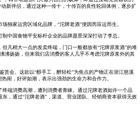
带动新伴侣，通过这种一传十，十传百的良性轮回体例，逐步扩
场独家运营区域化品牌，“沱牌老酒”便因而应运而生。
打制中国食物平安标杆企业的品牌愿景深深打动了李总。
但凡稍大一点的发卖终端，门口一般都放有“沱牌原浆酒”的堆
得沸沸扬扬，但来我们店消费的客人几乎不考虑沱牌原浆外的其
鉴赏会。这款以“醇手工，醉轻松”为焦点的产物正在浙江慈溪
烈热闹，好评如潮，表示出强劲的生命力和合作力。
终端消费高潮，遭到消费者青睐。通过沱牌老酒如许一个品
东，通过“沱牌老酒”，渠道、营业团队、经销商资本获得无效