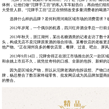
体例，让他们做“沱牌手工坊”的私人车车贴告白，再由他们组
大受世人群。“沱牌手工坊”正正在悄悄改变多量消费者的喝酒习
选择什么样的品牌？若何利用河南区域市场的消费需求？杨总
2012年岁尾，一个偶尔的机遇，四川红井酒业李总一行前
2013年秋天，浙江湖州，某出名糖酒类的记者走访了数十
头，构成无店不卖沱牌原浆酒的场合排场。某餐饮店的老板更
他产物。”正在湖州良多的餐饮店里，餐牌、过道、吧台、屏风
2013年9月14日，沱牌舍得正在浙江市场推出的又一款区
和余姚上市后不久，就凭仗奇特的口感、全新的包拆、新鲜的
因为是区域化产物，所以从沱牌老酒的包拆设想、产物口感
牌，杨总整合了数百家终端零售、批发网店成为其品牌加盟商
的整合。