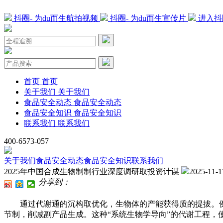
抖圈- 为du而生航拍视频
抖圈- 为du而生宣传片
进入抖
首页
首页
关于我们
关于我们
食品安全动态
食品安全动态
食品安全知识
食品安全知识
联系我们
联系我们
400-6573-057
关于我们
食品安全动态
食品安全知识
联系我们
2025年中国合成生物制制行业深度调研取投资计谋
2025-11-1
分享到：
通过代谢通的沉构取优化，生物体的产能获得质的提拔。例
节制，削减副产品生成。这种“系统生物学导向”的代谢工程，使