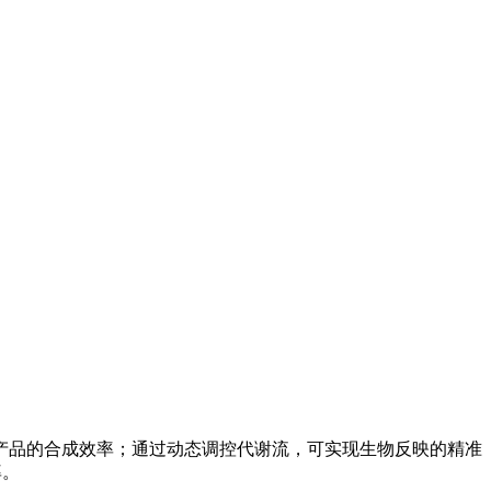
品的合成效率；通过动态调控代谢流，可实现生物反映的精准
率。