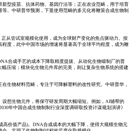
新型疫苗、抗体药物、基因疗法等；正在农业范畴，用于培育
维等。中研普华预测，下逛使用范畴的多元化将鞭策合成生物制
，正从尝试室规模化使用，成为全球财产变化的焦点驱动力。按
更高程度，此中中国市场的增速将显著高于全球平均程度，成为鞭
、DNA合成手艺的成本下降取精度提拔、从动化生物锻制厂的普
期大幅压缩；模块化生物元件库的完美，则让复杂生物系统的搭建
在生物材料范畴，专注于可降解塑料的改性研究。中研普华，
设想生物元件，将保守研发周期大幅缩短。例如，AI辅帮的
2030年中国合成生物制制行业深度调研取投资计谋规划演讲》
高价值产品)。DNA合成成本的大幅下降，使得大规模生物元
整合，实现了生物制制过程的尺度化取规模化。