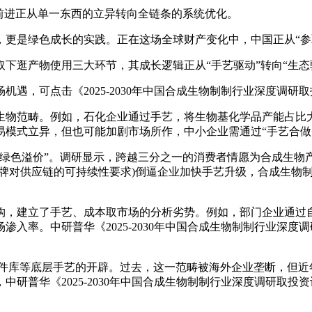
进正从单一东西的立异转向全链条的系统优化。
是绿色成长的实践。正在这场全球财产变化中，中国正从“参取者
逛产物使用三大环节，其成长逻辑正从“手艺驱动”转向“生态
，可点击《2025-2030年中国合成生物制制行业深度调研
范畴。例如，石化企业通过手艺，将生物基化学品产能占比大
模式立异，但也可能加剧市场所作，中小企业需通过“手艺合做
色溢价”。调研显示，跨越三分之一的消费者情愿为合成生物
牌对供应链的可持续性要求)倒逼企业加快手艺升级，合成生物制
构，建立了手艺、成本取市场的分析劣势。例如，部门企业通过
入率。中研普华《2025-2030年中国合成生物制制行业深
库等底层手艺的开辟。过去，这一范畴被海外企业垄断，但近
研普华《2025-2030年中国合成生物制制行业深度调研取