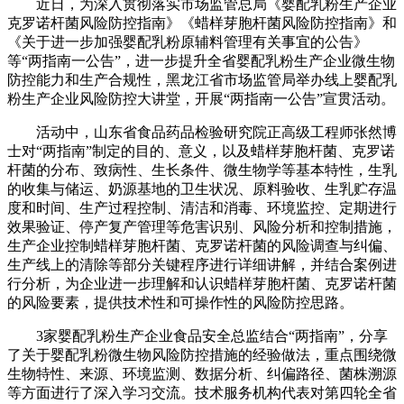
近日，为深入贯彻落实市场监管总局《婴配乳粉生产企业
克罗诺杆菌风险防控指南》《蜡样芽胞杆菌风险防控指南》和
《关于进一步加强婴配乳粉原辅料管理有关事宜的公告》
等“两指南一公告”，进一步提升全省婴配乳粉生产企业微生物
防控能力和生产合规性，黑龙江省市场监管局举办线上婴配乳
粉生产企业风险防控大讲堂，开展“两指南一公告”宣贯活动。
活动中，山东省食品药品检验研究院正高级工程师张然博
士对“两指南”制定的目的、意义，以及蜡样芽胞杆菌、克罗诺
杆菌的分布、致病性、生长条件、微生物学等基本特性，生乳
的收集与储运、奶源基地的卫生状况、原料验收、生乳贮存温
度和时间、生产过程控制、清洁和消毒、环境监控、定期进行
效果验证、停产复产管理等危害识别、风险分析和控制措施，
生产企业控制蜡样芽胞杆菌、克罗诺杆菌的风险调查与纠偏、
生产线上的清除等部分关键程序进行详细讲解，并结合案例进
行分析，为企业进一步理解和认识蜡样芽胞杆菌、克罗诺杆菌
的风险要素，提供技术性和可操作性的风险防控思路。
3家婴配乳粉生产企业食品安全总监结合“两指南”，分享
了关于婴配乳粉微生物风险防控措施的经验做法，重点围绕微
生物特性、来源、环境监测、数据分析、纠偏路径、菌株溯源
等方面进行了深入学习交流。技术服务机构代表对第四轮全省