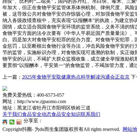
蹄疫”、比利时“二噁英”，国内的苏丹红、吊白块、毒米、三
年加大，但正在食物平安监管体系体例机制、律例尺度、风险监
被，这导致公共对食物平安仍存惊骇心理，对加强食物平安监
纳入各级政绩查核中，充实表现“以报酬本”的执政，为建立
国情，成立适合我国食物平安环境的监管系统，义务不清的情
食物平安方面的法令次要有《中华人平易近国产质量量法》、
白。四是加大对食物平安犯罪的惩办力度。对食物平安犯罪，
金惩罚，以至断根出食物行业等办法，冲击风险食物平安的行
节的监管，实施标识办理，对食物实现可逃溯的轨制，实正做
物平安的认识，不竭扩大群众监视收集，成立健全举报激励机
要贯彻“以报酬本，平安第一”的食物监管，不竭加管力度，
上一篇：
2025年食物平安取健康热点科学解读沟通会正在京
下
免费关爱热线：400-6573-057
网址：http://www.zjpaomo.com
地址：黑龙江省牡丹江市阳明区铁岭三道
关于我们
食品安全动态
食品安全知识
联系我们
分享至：
Copyright抖圈- 为du而生集团版权所有All rights reserved.
网站