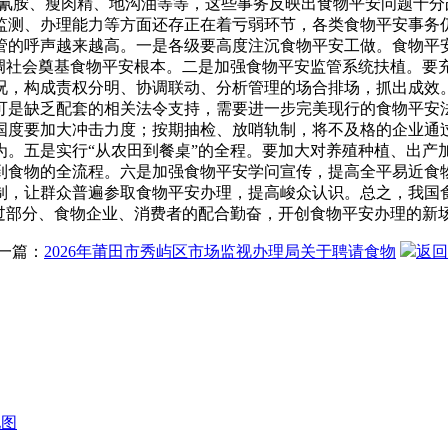
聚氰胺、瘦肉精、地沟油等等，这些事务反映出食物平安问题十
测、办理能力等方面还存正在着亏弱环节，各类食物平安事务仍时
管的呼声越来越高。一是各级要高度注沉食物平安工做。食物平
协调社会奠基食物平安根本。二是加强食物平安监管系统扶植。要
况，构成责权分明、协调联动、分析管理的场合排场，抓出成效
可是缺乏配套的相关法令支持，需要进一步完美现行的食物平安
国度要加大冲击力度；按期抽检、放哨轨制，将不及格的企业通
为。五是实行“从农田到餐桌”的全程。要加大对养殖种植、出产
到食物的全流程。六是加强食物平安学问宣传，提高全平易近食
制，让群众普遍参取食物平安办理，提高峻众认识。总之，我国
通过部分、食物企业、消费者的配合勤奋，开创食物平安办理的新
一篇：
2026年莆田市秀屿区市场监视办理局关于聘请食物
返回
地图