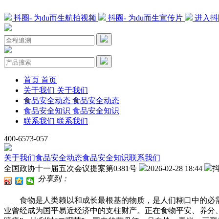
抖圈- 为du而生航拍视频
抖圈- 为du而生宣传片
进入抖
首页
首页
关于我们
关于我们
食品安全动态
食品安全动态
食品安全知识
食品安全知识
联系我们
联系我们
400-6573-057
关于我们
食品安全动态
食品安全知识
联系我们
全国政协十一届五次会议提案第0381号
2026-02-28 18:44
抖
分享到：
食物是人类赖以和成长最根基的物质，是人们糊口中的必需
业曾经成为国平易近经济中的支柱财产。正在食物平安、养分、