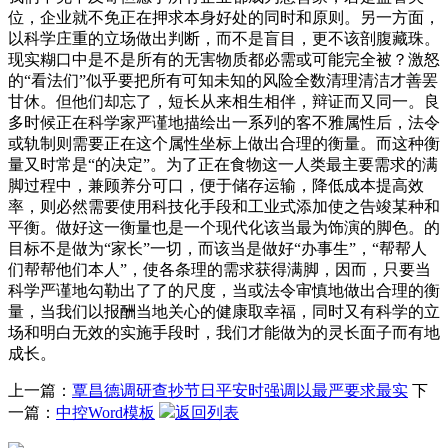
位，企业就不免正在押求本身好处的同时和原则。另一方面，
以科学庄重的立场做出判断，而不是盲目，更不该剖腹藏珠。
现实糊口中是不是所有的无害物质都必需或可能完全被？激怒
的“看法们”似乎要把所有可知未知的风险全数清理清洁才善罢
甘休。但他们却忘了，短长从来相生相伴，辩证而又同一。良
多时候正在科学家严谨地描绘出一系列的客不雅属性后，法令
或轨制则需要正在这个属性坐标上做出合理的衡量。而这种衡
量又时常是“的决定”。为了正在食物这一人类最主要需求的满
脚过程中，兼顾养分可口，便于储存运输，降低成本提高效
率，则必然需要使用科技化手段和工业式添加使之告竣某种和
平衡。做好这一衡量也是一个现代化该当最为饰演的脚色。的
目标不是做为“家长”一切，而该当是做好“办事生”，“帮帮人
们帮帮他们本人”，使各条理的需求获得满脚，因而，只要当
科学严谨地勾勒出了了的尺度，当或法令审慎地做出合理的衡
量，当我们以报酬当地关心的健康取幸福，同时又有科学的立
场和明白无效的实施手段时，我们才能做为的灵长面子而有地
成长。
上一篇：
覃昌德调研查抄节日平安时强调以最严要求最实
下
一篇：
中控Word模板
返回列表