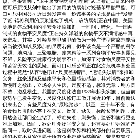
烦。有报道称，“卫生署食物药物办理局”从上海进口寄来的零
度可乐原液从剂中验出了禁用的防腐剂对羟基苯甲酸甲酯。可
口可乐中国公司近日颁发声明，称该事务的呈现是由于“发错
了货”错将利用的原浆送检了机构，该防腐剂正在中国、美国
等地是答应利用的平安食物添加剂。一时间，哗然。“一国两
制式的食物平安尺度”正在持久洋溢的食物平安不满情感中再
次迸发。其实，对羟基苯甲酸甲酯做为一种广谱型防腐剂能否
该当被添加以及添加的尺度若何，似乎该当是一个严酷的科学
问题。地沟油、三聚氰胺、瘦肉精等一系列食物平安事务屡见
不鲜，风险平安健康行为屡禁不止，加深了对食物尺度平安性
和监管无效性的思疑。而可口可乐公司正在此次危机事务处置
过程中竟然“从容”地打出“尺度差别牌”、“运送失误牌”来推卸
义务，丝毫没顾及健康平安和心里感触感染，其对消费者的和
傲慢呼之欲出，立场令人生厌。尺度不适，标准无章，则方圆
不整，滋乱横生。我国的尺度化法自1989年起头实施，但当前
形势早已发生变化，尺度化法修订工做开展近10年，目前新法
仍未出台，有些尺度持久“原地踏步”，以至二三十年不变，有
的食物尺度间还存正在交叉、反复、缺失、标龄长等问题，此
日然会让部门企业钻了。标准失准，则失衡，监管和施行更会
难上加难。因而，欲处理食物平安之乱，起首要处理标准的严
酷同一，取时俱进问题，这是科学界和相关部分的首要职责。
我们不克不及寄但愿于所有企业都成为慈善家，若是监管失