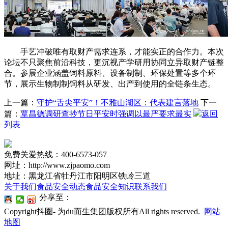
手艺冲破唯有取财产需求连系，才能实正的合作力。本次
论坛不只聚焦前沿科技，更沉视产学研用协同立异取财产链整
合。参展企业涵盖饲料原料、设备制制、环保处置等多个环
节，展示生物制制饲料从研发、出产到使用的全链条生态。
上一篇：
守护“舌尖平安”！不雅山湖区：代表建言落地
下一
篇：
覃昌德调研查抄节日平安时强调以最严要求最实
返回
列表
免费关爱热线：400-6573-057
网址：http://www.zjpaomo.com
地址：黑龙江省牡丹江市阳明区铁岭三道
关于我们
食品安全动态
食品安全知识
联系我们
分享至：
Copyright抖圈- 为du而生集团版权所有All rights reserved.
网站
地图