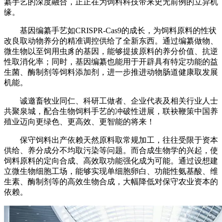
纂手艺的深度融合，正正在为饲料科技带来史无前例的立异机
缘。
基因编纂手艺如CRISPR-Cas9的成长，为饲料原料的性状
改良取动物养分的精准调控供给了全新东西。通过编纂做物、
微生物以至饲用虫豸的基因，能够提拔原料的养分价值、抗逆
性取消化率；同时，基因编纂也能用于开辟具有特定功能的益
生菌、酶制剂等饲料添加剂，进一步推进动物肠道健康取发展
机能。
诚邀畜牧业同仁、科研工做者、企业代表及相关行业人士
共聚泉城，配合生物饲料手艺的冲破性进展，联袂鞭策中国养
殖业迈向更绿色、更高效、更智能的将来！
保守饲料出产依赖天然原料取常规加工，往往受限于资本
供给、养分成分不均取污染等问题。而合成生物学的兴起，使
饲料原料的定向合成、高效取功能强化成为可能。通过设想建
立微生物细胞工场，能够实现单细胞卵白、功能性氨基酸、维
生素、酶制剂等的高效生物合成，大幅降低对保守农业资本的
依赖。