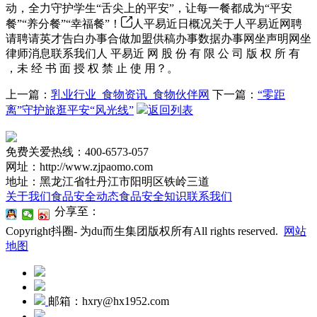
动，全力守护学生“舌尖上的平安”，让每一餐都成为“平安
餐”“养分餐”“幸福餐”！
人平易近日概况关于人平易近网聘
请聘请英才告白办事合做加盟供稿办事数据办事网坐声明网坐
律师消息联系我们人 平易近 网 股 份 有 限 公 司 版 权 所 有
，未 经 书 面 授 权 禁 止 使 用？。
上一篇：
乳业行业_食物资讯_食物伙伴网
下一篇：
“零距
离”守护旅逛平安“风光线”
返回列表
免费关爱热线：400-6573-057
网址：http://www.zjpaomo.com
地址：黑龙江省牡丹江市阳明区铁岭三道
关于我们
食品安全动态
食品安全知识
联系我们
分享至：
Copyright抖圈- 为du而生集团版权所有All rights reserved.
网站
地图
邮箱：hxry@hx1952.com