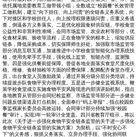
依托属地党委教育工做带领小组，全数成立“校园餐”长效管理
工做机制，建立“向下担任、向上问责”的全链条义务系统，向
下对接区和学校担任人，向上按理权限逐级问责，庄重义务逃
查，倒逼各方义务落实。二是优化校园食材供应链。学校食堂
公益性和非营利性准绳，会同市场监管、农业农村等部分，优
化食材采购、验收等流程，正在食物平安的根本上，缩短供应
链条，降低采购成本，切实保障师生好处。加强取市场监管等
部分消息互联互通，加速推进中小学校食堂智能化办理系统扶
植，使用先辈手艺手段，强化线上监管、智能办理、监测预
警。四是强化供餐前提保障。督促各地全面落实食堂尺度化扶
植、维修、食材抽检等方面的经费保障，配脚配齐食堂办理人
员，出台食堂人员激励政策，通过开展分级分层分类培训，持
续提拔步队食物平安办理程度。五是进一步健全监视系统。鞭
策学校食堂成立实施食物平安风险现患内部演讲励机制，指点
各地教育从管部分会同纪检监察、市场监管等部分进一步健全
问题反馈渠道及打点机制，全面奉行“码上举报”，指点校园炊
事监视家长委员会高效运转。会同审计部分持续加强“校园
餐”审计，实现3年一轮审计全笼盖。四川省教育厅暗示，将以
此次《关于进一步强化食物平安全链条监管的关于进一步强化
食物平安全链条监管的实施方案》为契机，以“不时安心不
下”的义务感，狠抓义务落实、立异办理手段、强化协同联