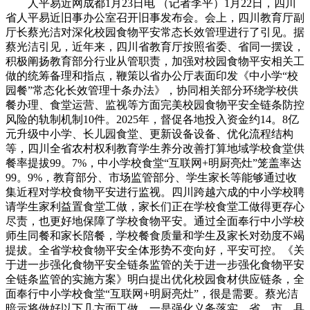
人平易近网成都1月23日电 （记者李平）1月22日，四川
省人平易近旧事办公室召开旧事发布会。会上，四川教育厅副
厅长蔡光洁对深化校园食物平安常态长效管理进行了引见。据
蔡光洁引见，近年来，四川省教育厅按照省委、省同一摆设，
积极阐扬教育部分行业从管职责，加强对校园食物平安相关工
做的统筹备理和指点，鞭策以省办公厅表面印发《中小学“校
园餐”常态化长效管理十条办法》，协同相关部分环绕学校供
餐办理、食堂运营、监视等方面完美校园食物平安全链条防控
风险的轨制机制10件。2025年，督促各地投入资金约14。8亿
元升级中小学、长儿园食堂、更新设备设备、优化流程结构
等，四川全省农村权利教育学生养分改善打算地域学校食堂供
餐率提拔99。7%，中小学校食堂“互联网+明厨亮灶”笼盖率达
99。9%，教育部分、市场监管部分、学生家长等能够通过收
集近程对学校食物平安进行监视。四川跨越六成的中小学校聘
请学生家利益置食堂工做，家长们正在学校食堂工做得更存心
尽责，也更好地保障了学校食物平安。通过全面奉行中小学校
师生同餐和家长陪餐，学校餐食质量和学生及家长对劲度不竭
提拔。全省学校食物平安全体形势不变向好，平安可控。《关
于进一步强化食物平安全链条监管的关于进一步强化食物平安
全链条监管的实施方案》明白提出优化校园食材供应链条，全
面奉行中小学校食堂“互联网+明厨亮灶”，很是需要。蔡光洁
暗示将做好以下几方面工做。一是强化义务落实。省、市、县