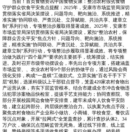
当前！首页食物资讯中国食物安康：整治农村假劣食物
守护群众饮食平安焦点提醒：2025年，安康市市场监管局深切
贯彻落实省局决策摆设，问题导向、靶向施治、系统推进，精
准实施“协同联动、严查沉处、立异赋能、共治共享、建章立
制”系列行动，专项整治步履取得显著成效。2025年，安康市
市场监管局深切贯彻落实省局决策摆设，紧扣“整治农村，保
障群众舌尖平安”焦点方针，问题导向、靶向施治、系统推
进，精准实施“协同联动、严查沉处、立异赋能、共治共享、
建章立制”系列行动，专项整治步履取得显著成效。将专项整
治做为践行“四个最严”要求的主要抓手，统筹摆设，结实推
进。及时召开市级带动摆设会，率先出台专项方案，搭建涵盖
市场监管、、农业农村等9个部分的协做平台，通过风险会商
强化安排，构成“一盘棋”工做款式。立异实施“百名干手下下
层”机制，选派科级以上干部驻点督导，笼盖420家农村食物出
产运营从体，夯实下层监管根本。结合市建成全市冲击食物违
法犯罪涉案物品快检室，提拔手艺支持能力；协同查察院、等
部分开展校园周边食物平安排查，建牢未成年人饮食平安防
地，建立起跨部分、跨层级的整治合力。以执案为焦点手段，
聚焦农村食物出产企业和小做坊、小商铺、学校食堂、餐饮店
等沉点对象，开展“拉网式”全笼盖查抄，累计查抄从体2。34
万户次，确保沉点范畴监管无死角。通过线下排查、线上监
测、赞扬举报等多渠道收集线索，实行台账办理、销号措