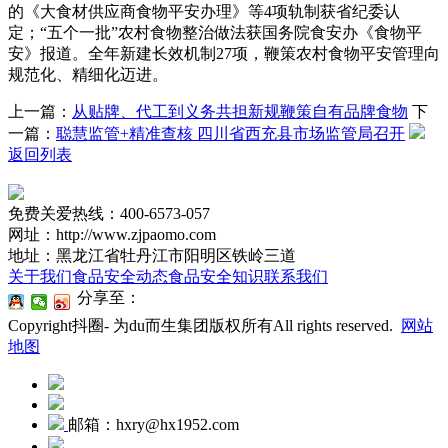
的《大食材供应商食物平安办理》等4项轨制获省纪委认
定；“五个一批”农村食物整治做法获国务院食安办《食物平
安》报道。全年新建长效机制27项，鞭策农村食物平安管理向
规范化、精细化迈进。
上一篇：
从贴牌、代工到义务共担新规鞭策自有品牌食物
下
一篇：
聪慧监管+精准查核 四川省西充县市场监管局召开
返回列表
免费关爱热线：400-6573-057
网址：http://www.zjpaomo.com
地址：黑龙江省牡丹江市阳明区铁岭三道
关于我们
食品安全动态
食品安全知识
联系我们
分享至：
Copyright抖圈- 为du而生集团版权所有All rights reserved.
网站
地图
邮箱：hxry@hx1952.com