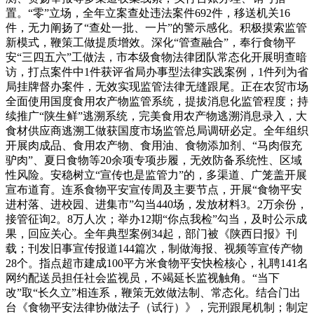
置。“零”立场，全年立案查处违法案件692件，移送机关16
件，无力阐扬了“查处一批、一片”的警示感化。积极摸索监管
新模式，鞭策工做提质增效。深化“管查融合”，奉行食物平
安“三四五六”工做法，市本级食物法律团队常态化开展明查暗
访，打点案件中1件获评省局办事型法律实践案例，1件列为省
局挂牌督办案件，无效实现监管法律无缝跟尾。正在农贸市场
全面使用国度食用农产物监管系统，提拔消息化监管程度；持
续推广“陕生鲜”逃溯系统，完美食用农产物逃溯消息录入，大
食材供应商逃溯工做获国度市场监管总局调研必定。全年组织
开展肉成品、食用农产物、食用油、食物添加剂、“马肉假充
驴肉”、夏日食物等20余项专项步履，无效防备系统性、区域
性风险。安稳树立“宣传也是监管力”的，多渠道、广笼盖开展
宣布道育。连系食物平安宣传周及主要节点，开展“食物平安
进村落、进校园、进集市”勾当440场，发放材料3。2万余份，
接管征询2。8万人次；举办12期“你点我检”勾当，及时公示成
果，回应关心。全年典型案例34起，部门被《陕西日报》刊
载；刊发旧事宣传报道144篇次，制做海报、视频等宣传产物
28个。指点超市建成100平方米食物平安快检核心，礼聘141名
网约配送员担任社会监视员，不竭延长监视触角。“当下
改”取“长久立”相连系，鞭策无效做法制、常态化。结合门出
台《食物平安法律协做法子（试行）》，完刑跟尾机制；制定